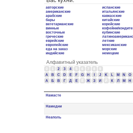
Вас кухни.
авторские
испанские
американские
итальянские
арабские
кавказские
бары
китайские
вегетарианские
корейские
винные
кофейни/кондите
восточные
кубинские
греческие
латиноамерикан
еврейские
летние
европейские
мексиканские
еда на заказ
морские
индийские
немецкие
Алфавитный указатель
0
1
2
3
4
5
6
7
8
9
A
B
C
D
E
F
G
H
I
J
K
L
M
N
O
А
Б
В
Г
Д
Е
Ё
Ж
З
И
Й
К
Л
М
Н
Намасте
Намедни
Неаполь