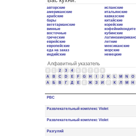
Вас кухни.
авторские
испанские
американские
итальянские
арабские
кавказские
бары
китайские
вегетарианские
корейские
винные
кофейни/кондите
восточные
кубинские
греческие
латиноамерикан
еврейские
летние
европейские
мексиканские
еда на заказ
морские
индийские
немецкие
Алфавитный указатель
0
1
2
3
4
5
6
7
8
9
A
B
C
D
E
F
G
H
I
J
K
L
M
N
O
А
Б
В
Г
Д
Е
Ё
Ж
З
И
Й
К
Л
М
Н
РВС
Развлекательный комплекс Violet
Развлекательный комплекс Violet
Разгуляй