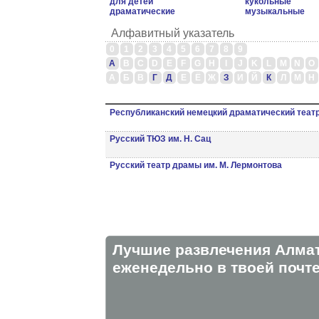
для детей
кукольные
драматические
музыкальные
Алфавитный указатель
0
1
2
3
4
5
6
7
8
9
A
B
C
D
E
F
G
H
I
J
K
L
M
N
O
А
Б
В
Г
Д
Е
Ё
Ж
З
И
Й
К
Л
М
Н
Республиканский немецкий драматический теат
Русский ТЮЗ им. Н. Сац
Русский театр драмы им. М. Лермонтова
Лучшие развлечения Алма
eженедельно в твоей почте