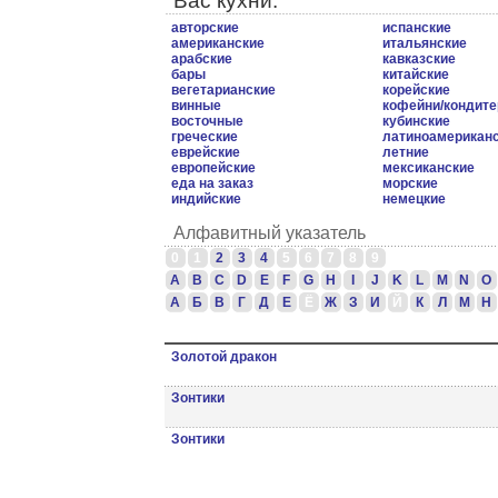
Вас кухни.
авторские
испанские
американские
итальянские
арабские
кавказские
бары
китайские
вегетарианские
корейские
винные
кофейни/кондите
восточные
кубинские
греческие
латиноамерикан
еврейские
летние
европейские
мексиканские
еда на заказ
морские
индийские
немецкие
Алфавитный указатель
0
1
2
3
4
5
6
7
8
9
A
B
C
D
E
F
G
H
I
J
K
L
M
N
O
А
Б
В
Г
Д
Е
Ё
Ж
З
И
Й
К
Л
М
Н
Золотой дракон
Зонтики
Зонтики