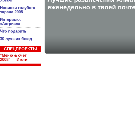
Ургант
eженедельно в твоей почте
Новинки голубого
экрана 2008
Интервью:
«Ангриал»
Что подарить
30 лучших блюд
СПЕЦПРОЕКТЫ
"Меню & счет
2008" — Итоги