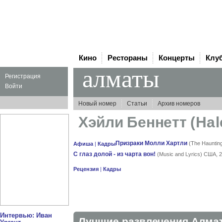
Кино
Рестораны
Концерты
Клу
алматы
Регистрация
Войти
Новый номер
Статьи
Архив номеров
Хэйли Беннетт
(Hal
Призраки Молли Хартли
(The Haunting
Афиша
|
Кадры
С глаз долой - из чарта вон!
(Music and Lyrics) США, 
Рецензия
|
Кадры
Интервью: Иван
Лучшие развлечения Алма