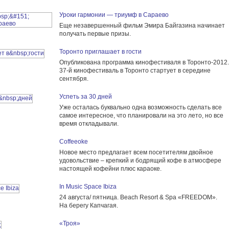
Уроки гармонии — триумф в Сараево
Еще незавершенный фильм Эмира Байгазина начинает
получать первые призы.
Торонто приглашает в гости
Опубликована программа кинофестиваля в Торонто-2012.
37-й кинофестиваль в Торонто стартует в середине
сентября.
Успеть за 30 дней
Уже осталась буквально одна возможность сделать все
самое интересное, что планировали на это лето, но все
время откладывали.
Coffeeoke
Новое место предлагает всем посетителям двойное
удовольствие – крепкий и бодрящий кофе в атмосфере
настоящей кофейни плюс караоке.
In Music Space Ibiza
24 августа/ пятница. Beach Resort & Spa «FREEDOM».
На берегу Капчагая.
«Троя»