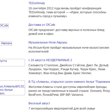
TEDxAlmaty
16 сентября 2012 года вновь пройдет конференция
TEDxAlmaty, тема которой — «Идеи, которые способны
изменить город к лучшему».
Доставка от O!Cafe
O!Cafe предлагает доставку вкусных и полезных блюд
домой или в офис.
Музыкальные Ночи Авроры
На Иссык-Куле пройдут музыкальные ночи казахстанских
исполнителей
с 16 августа НЕУДЕРЖИМЫЕ 2
Сильвестр Сталлоне, Джейсон Стэйтем, Джет Ли, Дольф
Лундгрен, Чак Норрис, Рэнди Кутюр, Терри Крюс, Лиам
Хемсворт, Жан-Клод Ван Дамм, Брюс Уиллис.
В ТЦ «Алмалы„ открылся салон нижнего белья “Парижан
Жителям Алматы стали доступны европейские бренды,
ранее не представленные в нашей стране: Gossard, Rosy
BestForm, Rose&Petal, BIP-BIP, Variance.
Веселый август
7 интереснейших мероприятий для всей семьи