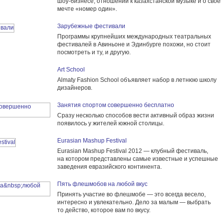
шоу-бизнесе, отношении к казахстанской музыке и о свое
мечте «номер один».
Зарубежные фестивали
Программы крупнейших международных театральных
фестивалей в Авиньоне и Эдинбурге похожи, но стоит
посмотреть и ту, и другую.
Art School
Almaty Fashion School объявляет набор в летнюю школу
дизайнеров.
Занятия спортом совершенно бесплатно
Сразу несколько способов вести активный образ жизни
появилось у жителей южной столицы.
Eurasian Mashup Festival
Eurasian Mashup Festival 2012 — клубный фестиваль,
на котором представлены самые известные и успешные
заведения евразийского континента.
Пять флешмобов на любой вкус
Принять участие во флешмобе — это всегда весело,
интересно и увлекательно. Дело за малым — выбрать
то действо, которое вам по вкусу.