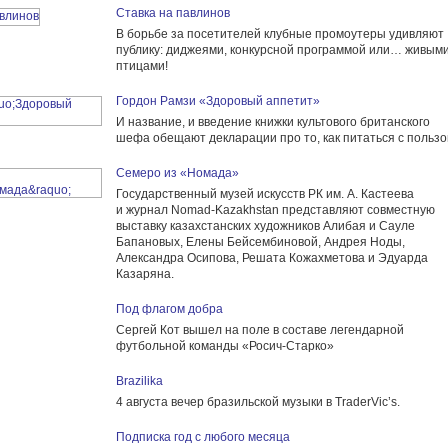
Ставка на павлинов
В борьбе за посетителей клубные промоутеры удивляют
публику: диджеями, конкурсной программой или… живым
птицами!
Гордон Рамзи «Здоровый аппетит»
И название, и введение книжки культового британского
шефа обещают декларации про то, как питаться с пользо
Семеро из «Номада»
Государственный музей искусств РК им. А. Кастеева
и журнал Nomad-Kazakhstan представляют совместную
выставку казахстанских художников Алибая и Сауле
Бапановых, Елены Бейсембиновой, Андрея Ноды,
Александра Осипова, Решата Кожахметова и Эдуарда
Казаряна.
Под флагом добра
Сергей Кот вышел на поле в составе легендарной
футбольной команды «Росич-Старко»
Brazilika
4 августа вечер бразильской музыки в TraderVic’s.
Подписка год с любого месяца