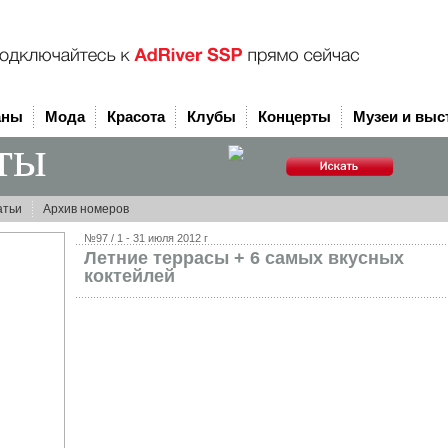
аны
Мода
Красота
Клубы
Концерты
Музеи и выс
ты
атьи
Архив номеров
№97 / 1 - 31 июля 2012 г
Летние террасы + 6 самых вкусных
коктейлей