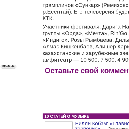
трамплинов «Сункар» (Ремизовс
р.Есентай). Его телеверсия буде
КТК.
Участники фестиваля: Дарига Н
группы «Орда», «Мечта», Rin’Go
«Индиго», Розы Рымбаева, Диль
Алмас Кишкенбаев, Алишер Кари
казахстанские и зарубежные зве
амфитеатр — 10 500, 7 500, 4 900
Оставьте свой коммен
10 СТАТЕЙ О МУЗЫКЕ
Билли Кобэм: «Главн
терпение» —
Знаменит