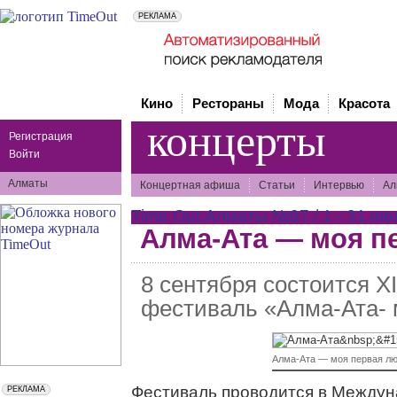
Кино
Рестораны
Мода
Красота
концерты
Регистрация
Войти
Алматы
Концертная афиша
Статьи
Интервью
Ал
Time Out Алматы №97 / 1 - 31 ию
Алма-Ата — моя п
8 сентября состоится X
фестиваль «Алма-Ата- 
Алма-Ата — моя первая л
Фестиваль проводится в Между