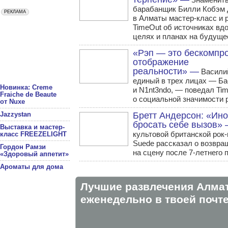
барабанщик Билли Кобэм 
в Алматы мастер-класс и 
TimeOut об источниках вд
целях и планах на будуще
«Рэп — это бескомпр
отображение
реальности» —
Василий
единый в трех лицах — Ба
Новинка: Creme
и N1nt3ndo, — поведал Tim
Fraiche de Beaute
о социальной значимости 
от Nuxe
Jazzystan
Бретт Андерсон: «Ино
бросать себе вызов»
Выставка и мастер-
культовой британской рок
класс FREEZELIGHT
Suede рассказал о возвра
Гордон Рамзи
на сцену после 7-летнего 
«Здоровый аппетит»
Ароматы для дома
Лучшие развлечения Алма
eженедельно в твоей почте