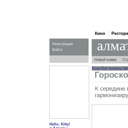
Кино
Рестор
алма
Регистрация
Войти
Новый номер
Ст
Time Out Алматы №56
Гороско
К середине 
гармонизиру
Hello, Kitty!