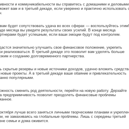
тивности и коммуникабельности вы справитесь с домашними и деловыми
ожет вам и в третьей декаде, если уверенно и практично использовать 
ы.
вам будет сопутствовать удача во всех сферах — воспользуйтесь этим
аде месяца вы увидите результаты своих усилий. В конце месяца
артнерами будет успешным, если ваши эмоции будут под контролем.
удастся значительно улучшить свое финансовое положение, укрепить
ки реализоваться. В третьей декаде это позволит вам уделять больше
зким и созданию долговременного партнерства.
ь скрытые резервы и новые источники доходов, удачно вложить средств
новые проекты. А в третьей декаде ваше обаяние и привлекательность
анно популярными.
ожность сменить род деятельности, перейти на новую работу. Дерзайте
а предприимчивость позволит преодолеть финансовые проблемы
манное.
 октября лучше всего заняться личными творческими планами и укрепле
ми, не замахиваясь на глобальные проблемы. Лишь с середины третьей
вне семьи и дома оживится.