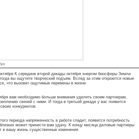
бря
 октября К середине второй декады октября энергии биосферы Земли
тогда вы ощутите творческий подъем. Вслед за этим откроются новые
се, что вызовет ощутимые перемены в жизни.
тября вам необходимо больше внимания уделить своим партнерам,
реплению связей с ними. И тогда в третьей декаде у вас появится
своих конкурентов.
того периода напряженность в работе спадет, появится потребность
близких может принести вам удачу. К концу месяца деловые партнеры
ут в вашу жизнь существенные изменения.