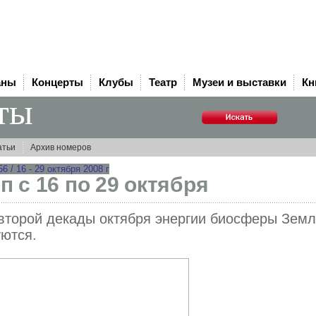
аны
Концерты
Клубы
Театр
Музеи и выставки
Кн
ты
атьи
Архив номеров
 / 16 - 29 октября 2008 г
п с 16 по 29 октября
второй декады октября энергии биосферы Зем
ются.