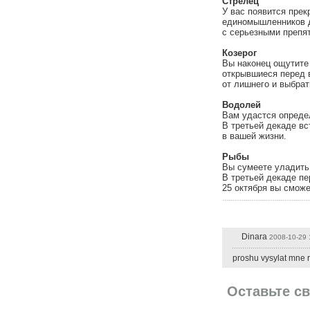
Стрелец
У вас появится прек
единомышленников д
с серьезными препя
Козерог
Вы наконец ощутите
открывшиеся перед 
от лишнего и выбрат
Водолей
Вам удастся определ
В третьей декаде в
в вашей жизни.
Рыбы
Вы сумеете уладить
В третьей декаде пе
25 октября вы смож
Dinara
2008-10-29 
proshu vysylat mne r
Оставьте с