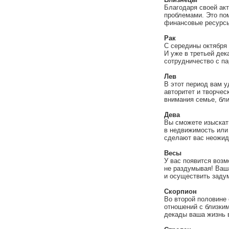
Благодаря своей ак
проблемами. Это пом
финансовые ресурс
Рак
С середины октября 
И уже в третьей дек
сотрудничество с п
Лев
В этот период вам 
авторитет и творчес
внимания семье, бли
Дева
Вы сможете изыскат
в недвижимость или 
сделают вас неожид
Весы
У вас появится возм
не раздумывая! Ваш
и осуществить заду
Скорпион
Во второй половине
отношений с близки
декады ваша жизнь 