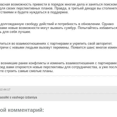
расная возможность привести в порядок многие дела и заняться поиском
ля своих перспективных планов. Правда, в третьей декаде вы столкнет
тствиями и будете нуждаться в поддержке.
 долгожданную свободу действий и потребность в обновлении. Однако
вами новые возможности могут вызвать сумбур. Попытайтесь избавитьс
ь для себя лучшее.
иться во взаимоотношениях с партнерами и укрепить свой авторитет.
стречи с новыми людьми вызовут перемены. Появится шанс многое изме
 возникшие ранее конфликты и изменить взаимоотношения с партнерами
ред вами откроются новые перспективы для сотрудничества, а уже посл
ете строить самые смелые планы.
12:44:17
assilki s vashego izdaniya
вой комментарий: