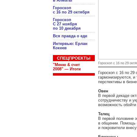
в Алматы
Гороскоп
с 16 по 29 октября
Гороскоп
С 27 ноября
по 10 декабря
Вся правда о еде
Интервью: Ерлан
Кокеев
СПЕЦПРОЕКТЫ
Гороскоп с 16 по 29 октя
"Меню & счет
2008" — Итоги
Гороскоп с 16 по 29
гармонизируются, и 
перспективы в бизне
Овен
В первой декаде ок
сотрудничеству и ук
возможность обойти 
Телец
В первой половине э
в общении. Помощь 
и покровители внес
Близнецы