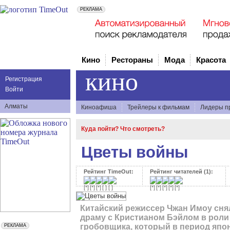
Кино
Рестораны
Мода
Красота
кино
Регистрация
Войти
Алматы
Киноафиша
Трейлеры к фильмам
Лидеры п
Куда пойти? Что смотреть?
Цветы войны
Рейтинг TimeOut:
Рейтинг читателей (1):
Китайский режиссер Чжан Имоу сн
драму с Кристианом Бэйлом в роли
гробовщика, который в период япо