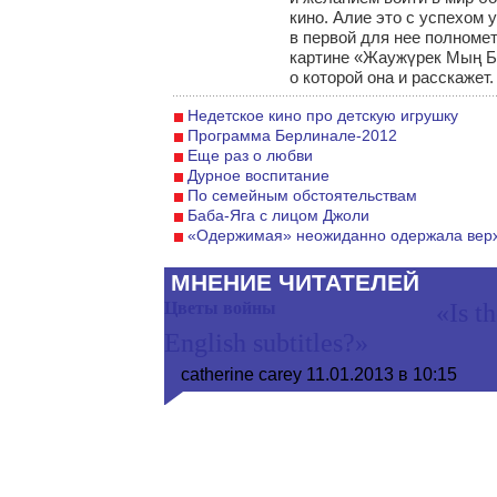
кино. Алие это с успехом 
в первой для нее полноме
картине «Жаужүрек Мың Б
о которой она и расскажет.
Недетское кино про детскую игрушку
Программа Берлинале-2012
Еще раз о любви
Дурное воспитание
По семейным обстоятельствам
Баба-Яга с лицом Джоли
«Одержимая» неожиданно одержала вер
МНЕНИЕ ЧИТАТЕЛЕЙ
Цветы войны
«Is t
English subtitles?»
catherine carey
11.01.2013 в 10:15