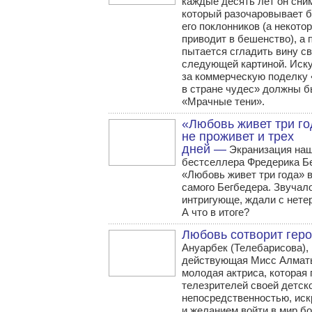
каждые десять лет он сни
который разочаровывает 
его поклонников (а некото
приводит в бешенство), а 
пытается сгладить вину с
следующей картиной. Иск
за коммерческую поделку
в стране чудес» должны б
«Мрачные тени».
«Любовь живет три го
не проживет и трех
дней —
Экранизация на
бестселлера Фредерика Б
«Любовь живет три года» 
самого Бегбедера. Звучал
интригующе, ждали с нете
А что в итоге?
Любовь сотворит гер
Ануарбек (Телебарисова),
действующая Мисс Алматы
молодая актриса, которая
телезрителей своей детск
непосредственностью, иск
и желанием войти в мир б