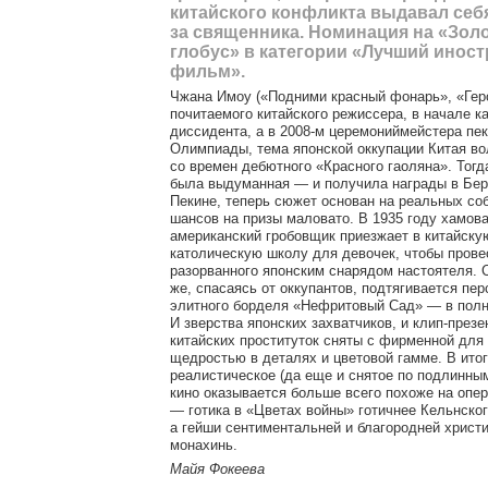
китайского конфликта выдавал себ
за священника. Номинация на «Зол
глобус» в категории «Лучший инос
фильм».
Чжана Имоу («Подними красный фонарь», «Геро
почитаемого китайского режиссера, в начале к
диссидента, а в 2008-м церемониймейстера пе
Олимпиады, тема японской оккупации Китая в
со времен дебютного «Красного гаоляна». Тогд
была выдуманная — и получила награды в Бер
Пекине, теперь сюжет основан на реальных с
шансов на призы маловато. В 1935 году хамов
американский гробовщик приезжает в китайску
католическую школу для девочек, чтобы прове
разорванного японским снарядом настоятеля. 
же, спасаясь от оккупантов, подтягивается пе
элитного борделя «Нефритовый Сад» — в полн
И зверства японских захватчиков, и клип-презе
китайских проституток сняты с фирменной для
щедростью в деталях и цветовой гамме. В ито
реалистическое (да еще и снятое по подлинны
кино оказывается больше всего похоже на опе
— готика в «Цветах войны» готичнее Кельнског
а гейши сентиментальней и благородней христ
монахинь.
Майя Фокеева