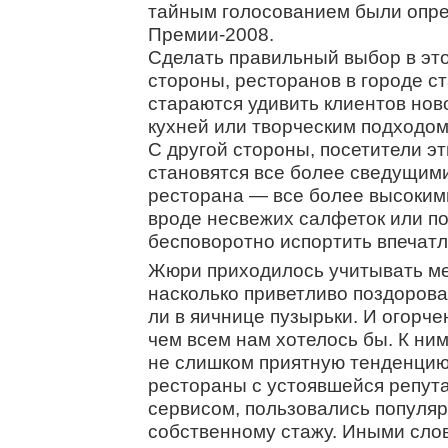
тайным голосованием были опр
Премии-2008.
Сделать правильный выбор в это
стороны, ресторанов в городе с
стараются удивить клиентов нов
кухней или творческим подходо
С другой стороны, посетители э
становятся все более сведущим
ресторана — все более высоким
вроде несвежих салфеток или п
бесповоротно испортить впечатл
Жюри приходилось учитывать ме
насколько приветливо поздорова
ли в яичнице пузырьки. И огорче
чем всем нам хотелось бы. К ни
не слишком приятную тенденцию.
рестораны с устоявшейся репут
сервисом, пользовались популяр
собственному стажу. Иными слов