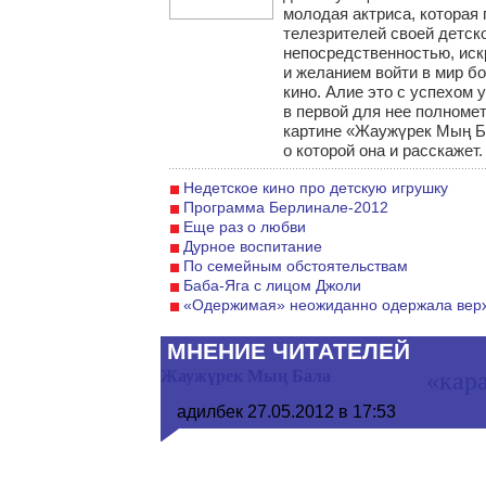
молодая актриса, которая
телезрителей своей детск
непосредственностью, иск
и желанием войти в мир б
кино. Алие это с успехом 
в первой для нее полноме
картине «Жаужүрек Мың Б
о которой она и расскажет.
Недетское кино про детскую игрушку
Программа Берлинале-2012
Еще раз о любви
Дурное воспитание
По семейным обстоятельствам
Баба-Яга с лицом Джоли
«Одержимая» неожиданно одержала вер
МНЕНИЕ ЧИТАТЕЛЕЙ
Жаужүрек Мың Бала
«кар
адилбек
27.05.2012 в 17:53