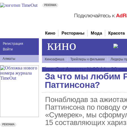
Кино
Рестораны
Мода
Красота
кино
Регистрация
Войти
Алматы
Киноафиша
Трейлеры к фильмам
Лидеры п
Time Out Алматы №90 / 1 - 30 но
За что мы любим 
Паттинсона?
Понаблюдав за ажиота
Паттинсона по поводу 
«Сумерек», мы сформу
15 составляющих хариз