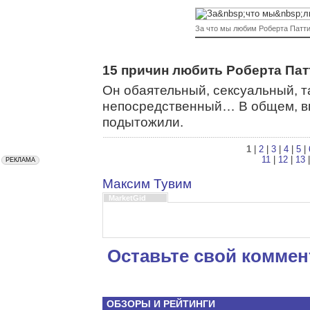
За что мы любим Роберта Патт
15 причин любить Роберта Пат
Он обаятельный, сексуальный, 
непосредственный… В общем, вы
подытожили.
1
|
2
|
3
|
4
|
5
|
11
|
12
|
13
Максим Тувим
MarketGid
Оставьте свой коммен
ОБЗОРЫ И РЕЙТИНГИ