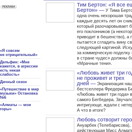
Тим Бертон: «Я все е
Бертон» —
У Тима Берто
одна очень нехорошая тр
каждые десять лет он сни
который разочаровывает 
его поклонников (а некото
приводит в бешенство), а 
пытается сгладить вину с
следующей картиной. Иск
«Я совсем
за коммерческую поделку
не отрицательный»
в стране чудес» должны б
Дельфин: «Мне
«Мрачные тени».
кажется, в агрессии
есть некая
«Любовь живет три го
слабость»
не проживет и трех
Дачный сезон
дней —
Экранизация на
бестселлера Фредерика Б
«Путешествие в мир
музыки» Остановка
«Любовь живет три года» 
№6
самого Бегбедера. Звучал
интригующе, ждали с нете
«Алматы — мои
горы»
А что в итоге?
Любовь сотворит гер
Ануарбек (Телебарисова),
действующая Мисс Алматы