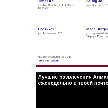
Time Out
Seung Jo
пр. Аль-Фараби, 1 (ТРК "Ритц-
мкр. Коктем-3, д.
Палас")
Ростикс'С
Mega Burge
ул. Фурманова, 226
ул. Наурызбай ба
"Атриум Рамстор
*Выбор читателей Time Out
Все рестораны
Лучшие развлечения Алма
eженедельно в твоей почте