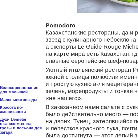
Pomodoro
Казахстанские рестораны, да и 
звезд с кулинарного небосклона 
а эксперты Le Guide Rouge Michel
на карте мира есть Казахстан, гд
славные европейские шеф-пова
Уютный итальянский ресторан P
южной столицы полюбили именно
и простую кухню а-ля медитеран
Велосоревнования
зелень, морепродукты и тонкая н
для малышей
«не нашего».
Маленькие звезды
В заказанном нами салате с рукк
Красота по-
американски
было действительно много — по
Духи Demeter
на двоих. Тунец, затерявшийся п
с запахом снега,
и лепестков красного лука, почти
грозы и лосьона для
загара
была достигнута — этот легкий 