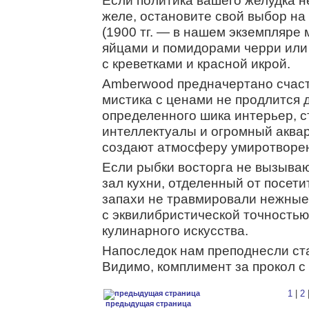
Если политика вашего желудка н
желе, остановите свой выбор на
(1900 тг. — в нашем экземпляре
яйцами и помидорами черри или 
с креветками и красной икрой.
Amberwood предначертано счаст
мистика с ценами не продлится 
определенного шика интерьер, 
интеллектуалы и огромный аква
создают атмосферу умиротворе
Если рыбки восторга не вызыва
зал кухни, отделенный от посет
запахи не травмировали нежные 
с эквилибристической точность
кулинарного искусства.
Напоследок нам преподнесли ста
Видимо, комплимент за прокол с
1
|
2
предыдущая страница