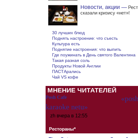
Новости, акции —
Рест
сказали кризису «нет»!
30 лучших блюд
Поднять настроение: что съесть
Культура есть
Поднятие настроения: что выпить
Где поужинать в День святого Валентина
Такая разная соль
Продукты Новой Англии
ПАСТАрались
Чай VS кофе
МНЕНИЕ ЧИТАТЕЛЕЙ
Posh Cafe
«posh
karaoke netu»
zh
вчера в 12:55
Рестораны*