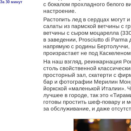
За 30 минут
с бокалом прохладного белого в
настроение.
Растопить лед в сердцах могут 
салаты из пармской ветчины с гр
ветчины с сыром моцарелла (3300
в заведении, Prosciutto di Parma
напрямую с родины Бертолуччи, 
произрастает не под Каскеленом,
На наш взгляд, реинкарнация Po
столь свойственной классическим
просторный зал, скатерти с фи
бар и фотографии Мерилин Монр
йоркской «маленькой Италии». Ч
лучшее в городе, так это «Тирами
готовы простить шеф-повару и м
за обслуживание, и даже отсутс