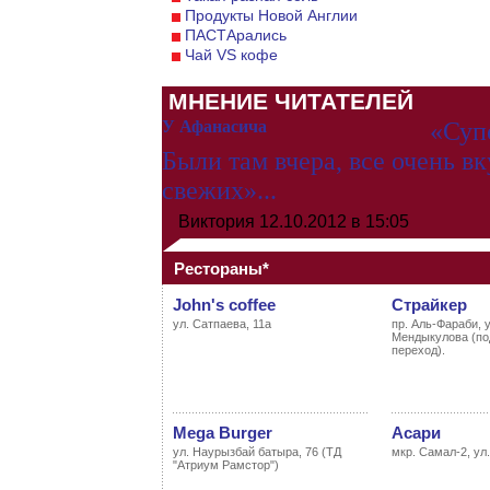
Продукты Новой Англии
ПАСТАрались
Чай VS кофе
МНЕНИЕ ЧИТАТЕЛЕЙ
У Афанасича
«Суп
Были там вчера, все очень вк
свежих»...
Виктория
12.10.2012 в 15:05
Рестораны*
John's coffee
Страйкер
ул. Сатпаева, 11а
пр. Аль-Фараби, уг
Мендыкулова (п
переход).
Mega Burger
Асари
ул. Наурызбай батыра, 76 (ТД
мкр. Самал-2, ул
"Атриум Рамстор")