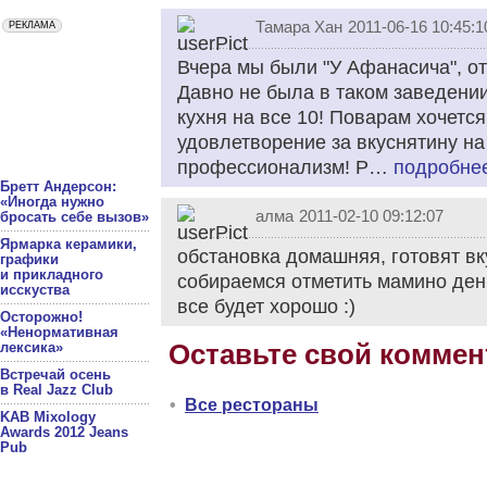
Тамара Хан
2011-06-16 10:45:1
Вчера мы были "У Афанасича", о
Давно не была в таком заведении
кухня на все 10! Поварам хочетс
удовлетворение за вкуснятину на
профессионализм! Р…
подробне
Бретт Андерсон:
«Иногда нужно
алма
2011-02-10 09:12:07
бросать себе вызов»
Ярмарка керамики,
обстановка домашняя, готовят вк
графики
и прикладного
собираемся отметить мамино ден
исскуства
все будет хорошо :)
Осторожно!
«Ненормативная
лексика»
Оставьте свой коммен
Встречай осень
в Real Jazz Club
•
Все рестораны
KAB Mixology
Awards 2012 Jeans
Pub