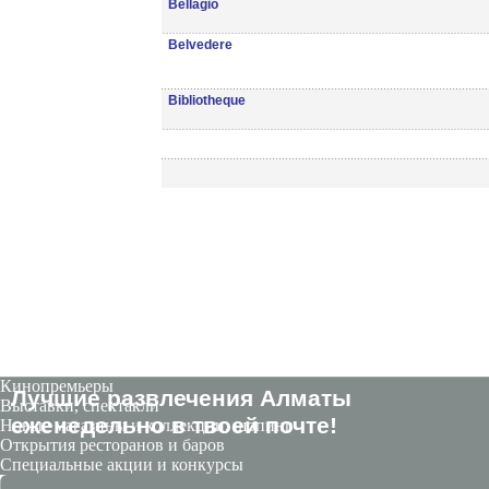
Bellagio
Belvedere
Bibliotheque
Кинопремьеры
Лучшие развлечения Алматы
Выставки, спектакли
eженедельно в твоей почте!
Новые магазины и коллекции, шопинг
Открытия ресторанов и баров
Специальные акции и конкурсы