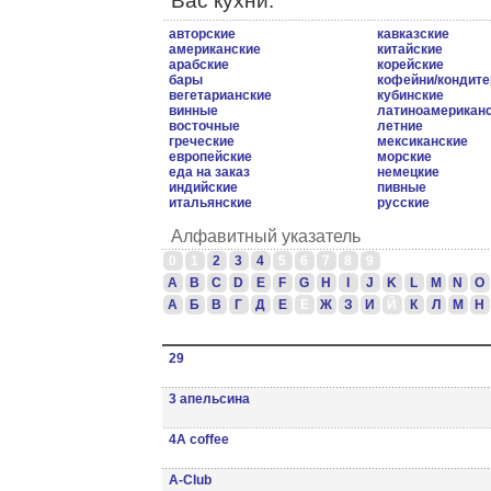
Вас кухни.
авторские
кавказские
американские
китайские
арабские
корейские
бары
кофейни/кондите
вегетарианские
кубинские
винные
латиноамерикан
восточные
летние
греческие
мексиканские
европейские
морские
еда на заказ
немецкие
индийские
пивные
итальянские
русские
Алфавитный указатель
0
1
2
3
4
5
6
7
8
9
A
B
C
D
E
F
G
H
I
J
K
L
M
N
O
А
Б
В
Г
Д
Е
Ё
Ж
З
И
Й
К
Л
М
Н
29
3 апельсина
4А coffee
A-Club