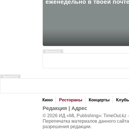
eженедельно в твоей почте
MarketGid
MarketGid
Кино
Рестораны
Концерты
Клуб
Редакция
|
Адрес
© 2026 ИД «ML Publishing»:
TimeOut.kz
—
Перепечатка материалов данного сайта
разрешения редакции.