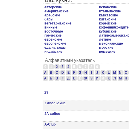
Вас кухни.
авторские
испанские
американские
итальянские
арабские
кавказские
бары
китайские
вегетарианские
корейские
винные
кофейни/кондите
восточные
кубинские
греческие
латиноамерикан
еврейские
летние
европейские
мексиканские
еда на заказ
морские
индийские
немецкие
Алфавитный указатель
0
1
2
3
4
5
6
7
8
9
A
B
C
D
E
F
G
H
I
J
K
L
M
N
O
А
Б
В
Г
Д
Е
Ё
Ж
З
И
Й
К
Л
М
Н
29
3 апельсина
4А coffee
A-Club