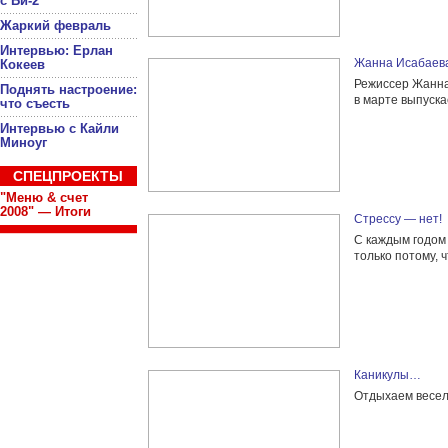
с Би-2
Жаркий февраль
Интервью: Ерлан
Жанна Исабаева
Кокеев
Режиссер Жанна
Поднять настроение:
в марте выпуска
что съесть
Интервью с Кайли
Миноуг
СПЕЦПРОЕКТЫ
"Меню & счет
2008" — Итоги
Стрессу — нет!
С каждым годом
только потому, 
Каникулы…
Отдыхаем весел