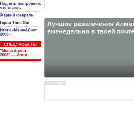
Поднять настроение:
что съесть
Жаркий февраль
Герои Time Out
Лучшие развлечения Алма
Итоги «Меню&Счет
eженедельно в твоей почте
2008»
СПЕЦПРОЕКТЫ
"Меню & счет
2008" — Итоги
MarketGid