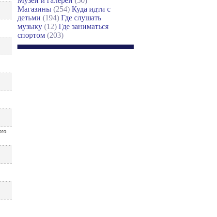
Музеи и галереи
(50)
Магазины
(254)
Куда идти с
детьми
(194)
Где слушать
музыку
(12)
Где заниматься
спортом
(203)
ого