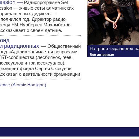
ession —
Радиопрограмме Set
ession — живые сеты алматинских
 приглашенных диджеев —
сполнился год. Директор радио
nergy FM Нурберген Махамбетов
ассказывает о своем детище.
онд
етрадиционных —
Общественный
На грани «мрачного» п
онд «Адали» занимается вопросами
Все интервью
ГБТ-сообщества (лесбиянок, геев,
исексуалов и транссексуалов).
резидент фонда Сергей Скакунов
ассказал о деятельности организации
ence (Atomic Hooligan)