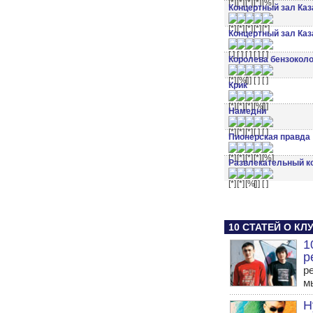
Концертный зал Каз
Концертный зал Каз
Королева бензокол
Крик
Намедни
Пионерская правда
Развлекательный ко
10 СТАТЕЙ О К
1
р
р
м
Н