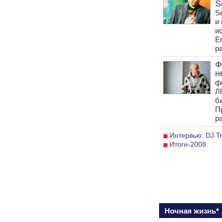
S
S
и
и
E
р
Ф
н
ф
Л
б
П
р
Интервью: DJ Tr
Итоги-2008
Ночная жизнь*