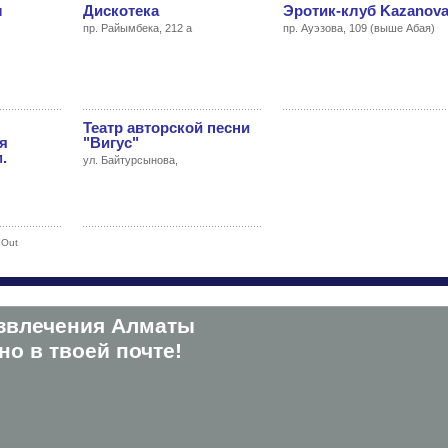
л
Дискотека
Эротик-клуб Kazanov
пр. Райымбека, 212 а
пр. Ауэзова, 109 (выше Абая)
Театр авторской песни
я
"Вигус"
.
ул. Байтурсынова,
 Out
звлечения Алматы
о в твоей почте!