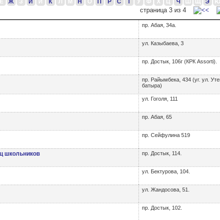
Ё
Ж
З
И
Й
К
Л
М
Н
О
П
Р
С
Т
У
Ф
Х
Ц
Ч
Ш
Щ
Э
страница 3 из 4
пр. Абая, 34а.
ул. Казыбаева, 3
пр. Достык, 106г (КРК Assorti).
пр. Райымбека, 434 (уг. ул. Уте
батыра)
ул. Гоголя, 111
пр. Абая, 65
пр. Сейфулина 519
ц школьников
пр. Достык, 114.
ул. Бектурова, 104.
ул. Жандосова, 51.
пр. Достык, 102.