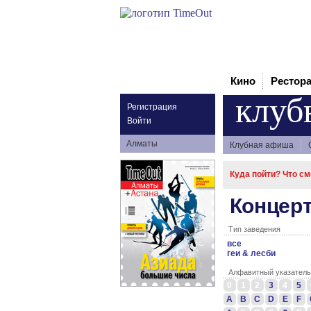
Кино
Рестор
клуб
Регистрация
Войти
Алматы
Клубная афиша
Куда пойти? Что с
Концер
Тип заведения
все
геи & лесби
Алфавитный указатель
0
1
2
3
4
5
A
B
C
D
E
F