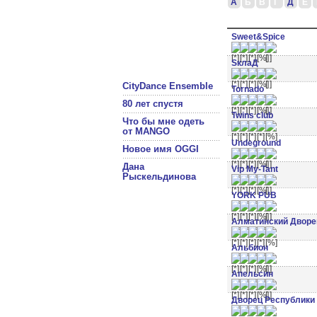
А
Б
В
Г
Д
Е
Sweet&Spice
SклаД
CityDance Ensemble
Tornado
80 лет спустя
Twins club
Что бы мне одеть
от MANGO
Undeground
Новое имя OGGI
Дана
Vip My-Tant
Рыскельдинова
YORK PUB
Алматинский Дворе
Альбион
Апельсин
Дворец Республики