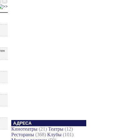
Ю
Я
ген
АДРЕСА
Кинотеатры
(21)
Театры
(12)
Рестораны
(368)
Клубы
(101)