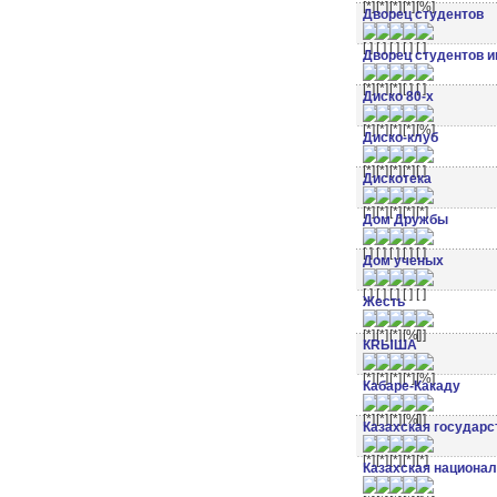
Дворец студентов
Дворец студентов и
Диско 80-х
Диско-клуб
Дискотека
Дом Дружбы
Дом ученых
Жесть
КRЫША
Кабаре-Какаду
Казахская государ
Казахская национал