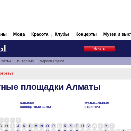
аны
Мода
Красота
Клубы
Концерты
Музеи и выс
ы
Статьи
Интервью
Адреса клубов
мотреть?
тные площадки Алматы
караоке
музыкальные
концертные залы
стриптиз
6
7
8
9
G
H
I
J
K
L
M
N
O
P
Q
R
S
T
U
V
W
X
Y
Z