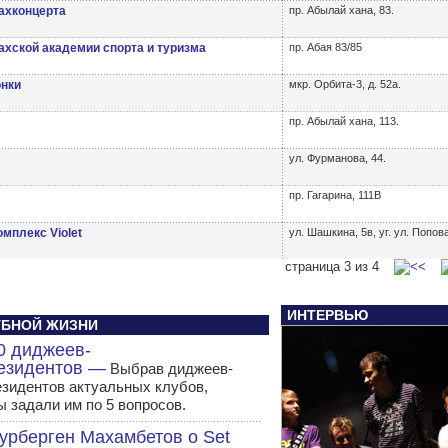
ахконцерта
пр. Абылай хана, 83.
ахской академии спорта и туризма
пр. Абая 83/85
онки
мкр. Орбита-3, д. 52а.
пр. Абылай хана, 113.
ул. Фурманова, 44.
пр. Гагарина, 111В
мплекс Violet
ул. Шашкина, 5в, уг. ул. Попов
страница 3 из 4
ИНТЕРВЬЮ
ЛУБНОЙ ЖИЗНИ
0 диджеев-
езидентов —
Выбрав диджеев-
езидентов актуальных клубов,
ы задали им по 5 вопросов.
урберген Махамбетов о Set