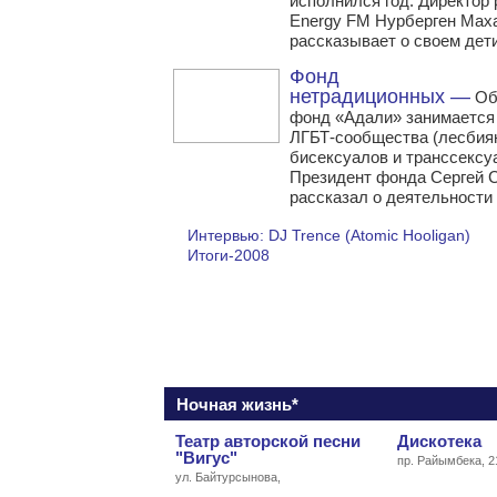
исполнился год. Директор
Energy FM Нурберген Мах
рассказывает о своем дет
Фонд
нетрадиционных —
Об
фонд «Адали» занимается
ЛГБТ-сообщества (лесбиян
бисексуалов и транссексу
Президент фонда Сергей 
рассказал о деятельности
Интервью: DJ Trence (Atomic Hooligan)
Итоги-2008
Ночная жизнь*
Театр авторской песни
Дискотека
"Вигус"
пр. Райымбека, 2
ул. Байтурсынова,