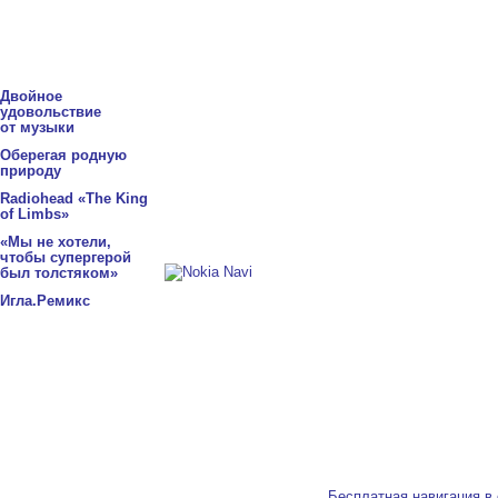
Двойное
удовольствие
от музыки
Оберегая родную
природу
Radiohead «The King
of Limbs»
«Мы не хотели,
чтобы супергерой
был толстяком»
Игла.Ремикс
Бесплатная навигация в