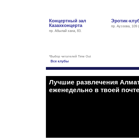
Концертный зал
Эротик-клу
Казахконцерта
пр. Ауэзова, 109
пр. Абылай хана, 83.
*Выбор читателей Time Out
Все клубы
Лучшие развлечения Алма
eженедельно в твоей почте