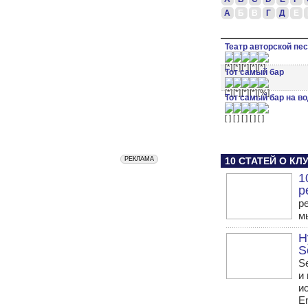
А
Б
В
Г
Д
Е
Театр авторской пес
Тот самый бар
Тот самый бар на в
10 СТАТЕЙ О К
1
р
р
м
Н
S
S
и
и
E