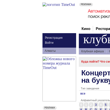
Кино
Рестор
клуб
Регистрация
Войти
Алматы
Клубная афиша
Куда пойти? Что с
Концер
на букв
Тип заведения
все
Алфавитный указатель
0
1
2
3
4
5
A
B
C
D
E
F