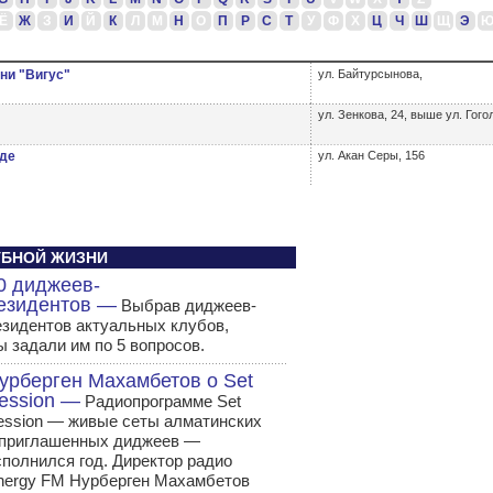
Ё
Ж
З
И
Й
К
Л
М
Н
О
П
Р
С
Т
У
Ф
Х
Ц
Ч
Ш
Щ
Э
ни "Вигус"
ул. Байтурсынова,
ул. Зенкова, 24, выше ул. Гого
оде
ул. Акан Серы, 156
ЛУБНОЙ ЖИЗНИ
0 диджеев-
езидентов —
Выбрав диджеев-
езидентов актуальных клубов,
ы задали им по 5 вопросов.
урберген Махамбетов о Set
ession —
Радиопрограмме Set
ession — живые сеты алматинских
 приглашенных диджеев —
сполнился год. Директор радио
nergy FM Нурберген Махамбетов