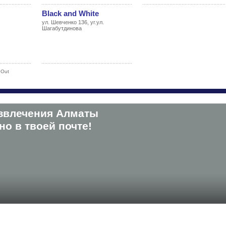
Black and White
ул. Шевченко 136, уг.ул.
Шагабутдинова
 Out
звлечения Алматы
о в твоей почте!