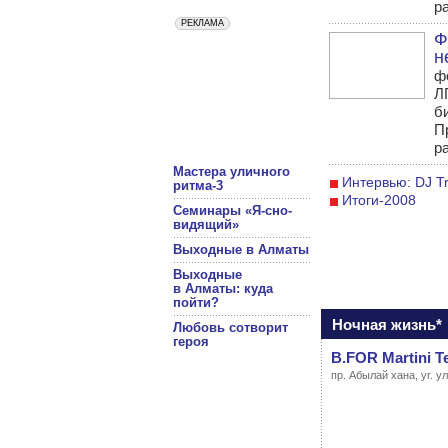
р
Ф
н
ф
Л
б
П
р
Мастера уличного
Интервью: DJ Tr
ритма-3
Итоги-2008
Семинары «Я-сно-
видящий»
Выходные в Алматы
Выходные
в Алматы: куда
пойти?
Ночная жизнь*
Любовь сотворит
героя
B.FOR Martini T
пр. Абылай хана, уг. у