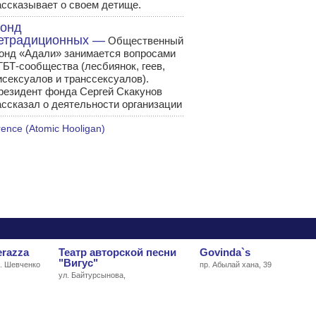
ассказывает о своем детище.
онд
етрадиционных —
Общественный
онд «Адали» занимается вопросами
ГБТ-сообщества (лесбиянок, геев,
исексуалов и транссексуалов).
резидент фонда Сергей Скакунов
ассказал о деятельности организации
ence (Atomic Hooligan)
erazza
Театр авторской песни
Govinda`s
"Вигус"
л. Шевченко
пр. Абылай хана, 39
ул. Байтурсынова,