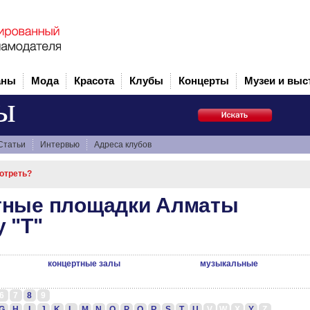
аны
Мода
Красота
Клубы
Концерты
Музеи и выс
ы
Статьи
Интервью
Адреса клубов
мотреть?
тные площадки Алматы
у "Т"
концертные залы
музыкальные
6
7
8
9
G
H
I
J
K
L
M
N
O
P
Q
R
S
T
U
V
W
X
Y
Z