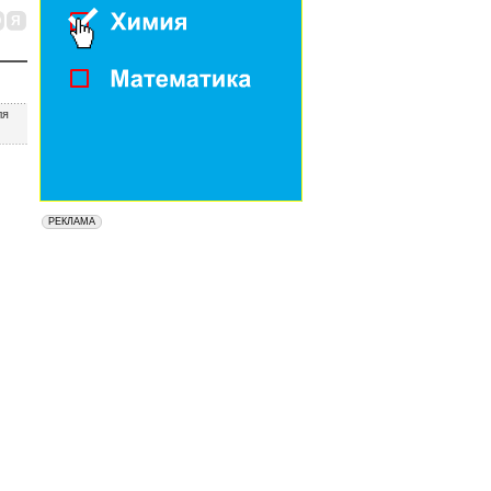
Ю
Я
ля