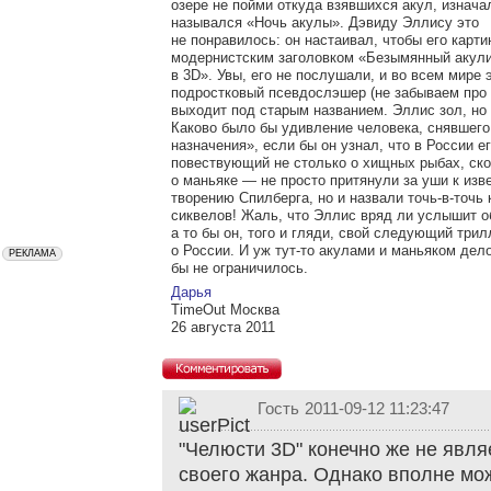
озере не пойми откуда взявшихся акул, изнача
назывался «Ночь акулы». Дэвиду Эллису это
не понравилось: он настаивал, чтобы его карт
модернистским заголовком «Безымянный акул
в 3D». Увы, его не послушали, и во всем мире 
подростковый псевдослэшер (не забываем про 
выходит под старым названием. Эллис зол, но
Каково было бы удивление человека, снявшего
назначения», если бы он узнал, что в России 
повествующий не столько о хищных рыбах, ск
о маньяке — не просто притянули за уши к изв
творению Спилберга, но и назвали точь-в-точь 
сиквелов! Жаль, что Эллис вряд ли услышит 
а то бы он, того и гляди, свой следующий три
о России. И уж тут-то акулами и маньяком дел
бы не ограничилось.
Дарья
TimeOut Москва
26 августа 2011
Гость
2011-09-12 11:23:47
"Челюсти 3D" конечно же не явл
своего жанра. Однако вполне мо