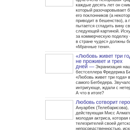
каждые десять лет он сни
который разочаровывает 
его поклонников (а некото
приводит в бешенство), а 
пытается сгладить вину с
следующей картиной. Иск
за коммерческую поделку
в стране чудес» должны б
«Мрачные тени».
«Любовь живет три го
не проживет и трех
дней —
Экранизация на
бестселлера Фредерика Б
«Любовь живет три года» 
самого Бегбедера. Звучал
интригующе, ждали с нете
А что в итоге?
Любовь сотворит гер
Ануарбек (Телебарисова),
действующая Мисс Алматы
молодая актриса, которая
телезрителей своей детск
непосредственностью, иск