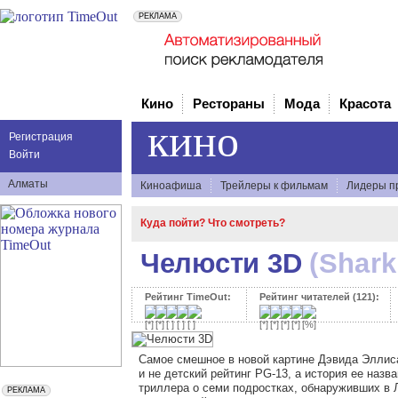
Кино
Рестораны
Мода
Красота
кино
Регистрация
Войти
Алматы
Киноафиша
Трейлеры к фильмам
Лидеры п
Куда пойти? Что смотреть?
Челюсти 3D
(Shark
Рейтинг TimeOut:
Рейтинг читателей (121):
Самое смешное в новой картине Дэвида Эллис
и не детский рейтинг PG-13, а история ее назв
триллера о семи подростках, обнаруживших в 