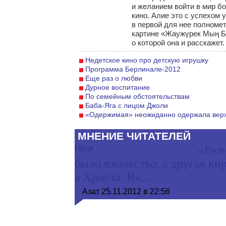
и желанием войти в мир б
кино. Алие это с успехом 
в первой для нее полноме
картине «Жаужүрек Мың Б
о которой она и расскажет.
Недетское кино про детскую игрушку
Программа Берлинале-2012
Еще раз о любви
Дурное воспитание
По семейным обстоятельствам
Баба-Яга с лицом Джоли
«Одержимая» неожиданно одержала вер
МНЕНИЕ ЧИТАТЕЛЕЙ
Орда
«Рел
было язычество, а другая к
в Христа. В»...
Азат
25.11.2012 в 22:56