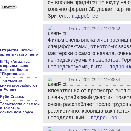
он вполне придётся по вкусу не 
конечно формат 3D делает карти
Зрител…
подробнее
Гость
2011-09-12 11:10:32
Фильм очень впечатляет зрелищ
спецэффектами, от которых захв
Открытие школы
мастерски с самого начала, очен
аргентинского танго
непредсказуемых поворотов. Гер
В ТЦ «Алмалы„
открылся салон
непредсказуемо, пыта…
подробн
нижнего белья
“Парижанка»
Гость
2011-09-12 11:06:54
Три тысячи
кинематографистов
в Астане
Впечатления от просмотра "Челю
Руби Спаркс
Очень драйвовый ужастик, позво
очень расслабляет после трудов
Тальятелли с семгой
в томатно-
реалистично, кровища как настоя
сливочном соусе
неподдельный…
подробнее
Гость
2011-09-12 11:05:59