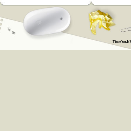
TimeOut.KZ