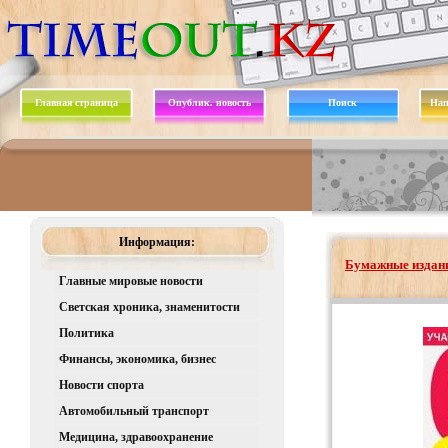
Главная страница
Опублик. новость
Поиск
Нап
Информация:
Бумажные издани
Главные мировые новости
Светская хроника, знаменитости
Политика
Финансы, экономика, бизнес
Новости спорта
Автомобильный транспорт
Медицина, здравоохранение