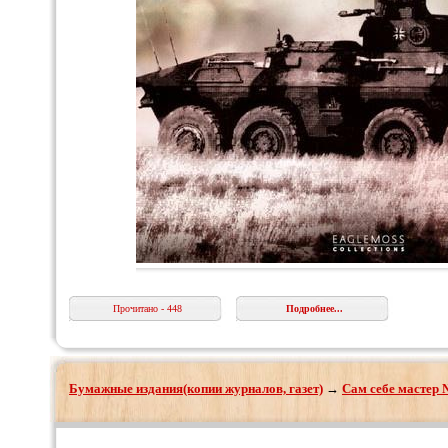
Прочитано - 448
Подробнее...
Бумажные издания(копии журналов, газет)
→
Сам себе мастер 