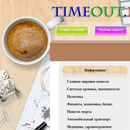
Главная страница
Опублик. новость
Информация:
Главные мировые новости
Светская хроника, знаменитости
Политика
Финансы, экономика, бизнес
Новости спорта
Автомобильный транспорт
Медицина, здравоохранение