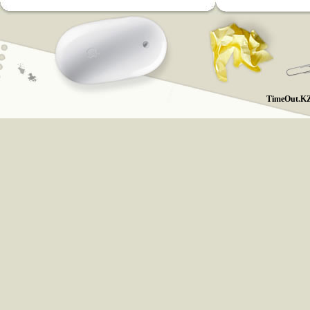
TimeOut.KZ