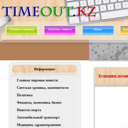
Главная страница
Опублик. новость
Поиск
Нап
Информация:
Бумажные издани
Главные мировые новости
Светская хроника, знаменитости
Политика
Финансы, экономика, бизнес
Новости спорта
Автомобильный транспорт
Медицина, здравоохранение