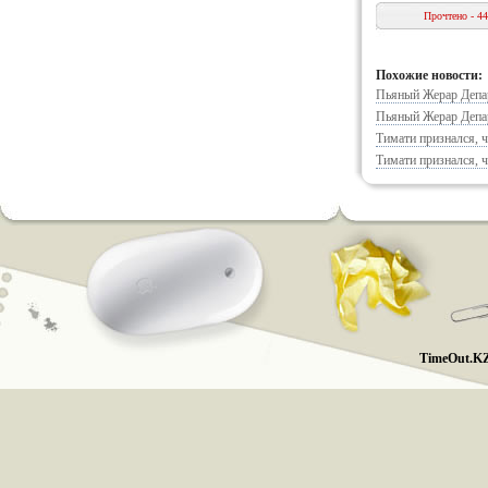
Прочтено - 4
Похожие новости:
Пьяный Жерар Депар
Пьяный Жерар Депар
Тимати признался, ч
Тимати признался, ч
TimeOut.KZ