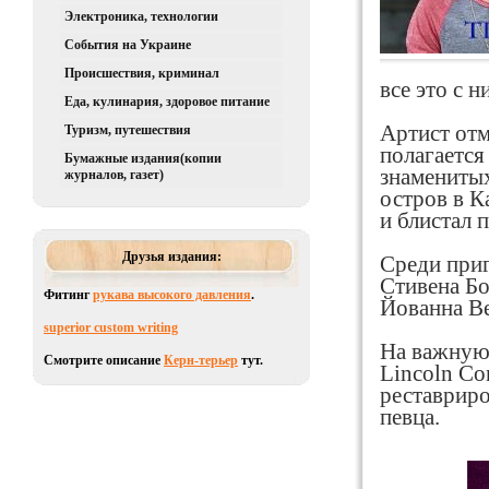
Электроника, технологии
События на Украине
Происшествия, криминал
все это с 
Еда, кулинария, здоровое питание
Артист отм
Туризм, путешествия
полагается
Бумажные издания(копии
знаменитых
журналов, газет)
остров в К
и блистал 
Друзья издания:
Среди приг
Стивена Бо
Фитинг
рукава высокого давления
.
Йованна В
superior custom writing
На важную
Смотрите описание
Керн-терьер
тут.
Lincoln Co
реставриро
певца.