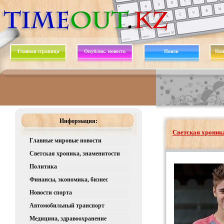
Главная страница
Опублик. новость
Поиск
Нап
Информация:
Светская хроника
Главные мировые новости
Светская хроника, знаменитости
Политика
Финансы, экономика, бизнес
Новости спорта
Автомобильный транспорт
Медицина, здравоохранение