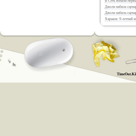
В Сеть попали перв
Джоли набила сцена
Джоли набила сцена
Харьков: 9-летний 
TimeOut.KZ