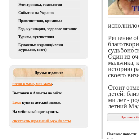
Электроника, технологии
События на Украине
Происшествия, криминал
исполнилос
Еда, кулинария, здоровое питание
Решение об
Туризм, путешествия
благотвори
Бумажные издания(копии
судьбоносн
журналов, газет)
Один из оч
мальчика, 
историю ра
Друзья издания:
своего визи
песня о маме, моя мама
.
Стоит отме
детей: бли
Выставки в Алматы на сайте .
ми лет - р
Здесь
купить детский манеж.
летний Мэд
На мебельный щит купить.
Прочтено - 4
спектакль идеальный муж билеты
Похожие новости: