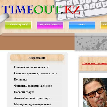
Главная страница
Опублик. новость
Поиск
Нап
Информация:
Светская хроника
Главные мировые новости
Светская хроника, знаменитости
Политика
Финансы, экономика, бизнес
Новости спорта
Автомобильный транспорт
Медицина, здравоохранение