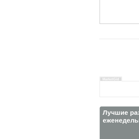
MarketGid
Лучшие ра
eженедельн