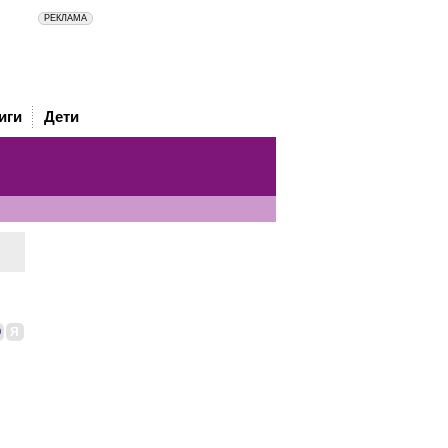
иги
Дети
Ю
Я