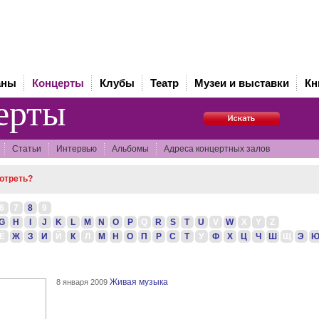
аны
Концерты
Клубы
Театр
Музеи и выставки
Кн
ерты
Статьи
Интервью
Альбомы
Адреса концертных залов
мотреть?
6
7
8
9
G
H
I
J
K
L
M
N
O
P
Q
R
S
T
U
V
W
X
Y
Z
Ё
Ж
З
И
Й
К
Л
М
Н
О
П
Р
С
Т
У
Ф
Х
Ц
Ч
Ш
Щ
Э
Живая музыка
8 января 2009