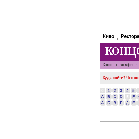
Кино
Рестор
конц
Концертная афиша
Куда пойти? Что с
0
1
2
3
4
5
A
B
C
D
E
F
А
Б
В
Г
Д
Е