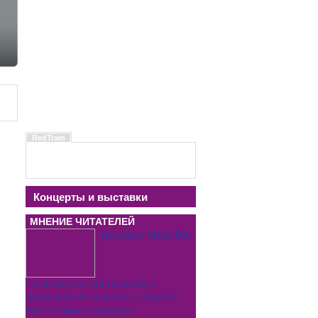
RedTram
Концерты и выставки
МНЕНИЕ ЧИТАТЕЛЕЙ
Invaders Must Die
«Альбом отстой полный, с
прошлым не сравнить, стареют
они. Старые пердуны»