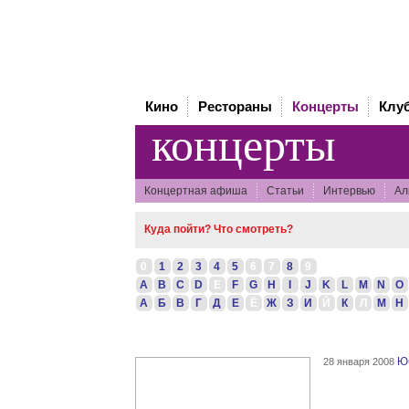
Кино
Рестораны
Концерты
Клу
концерты
Концертная афиша
Статьи
Интервью
Ал
Куда пойти? Что смотреть?
0
1
2
3
4
5
6
7
8
9
A
B
C
D
E
F
G
H
I
J
K
L
M
N
O
А
Б
В
Г
Д
Е
Ё
Ж
З
И
Й
К
Л
М
Н
Ю
28 января 2008