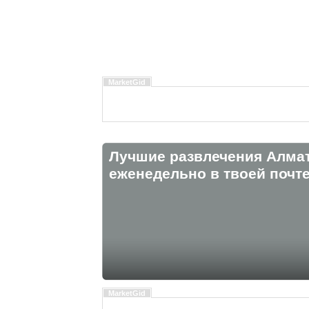
MarketGid
Лучшие развлечения Алма
eженедельно в твоей почте
MarketGid