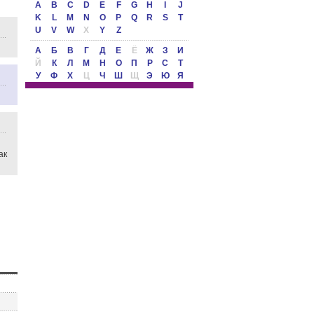
A
B
C
D
E
F
G
H
I
J
K
L
M
N
O
P
Q
R
S
T
U
V
W
X
Y
Z
А
Б
В
Г
Д
Е
Ё
Ж
З
И
Й
К
Л
М
Н
О
П
Р
С
Т
У
Ф
Х
Ц
Ч
Ш
Щ
Э
Ю
Я
ак