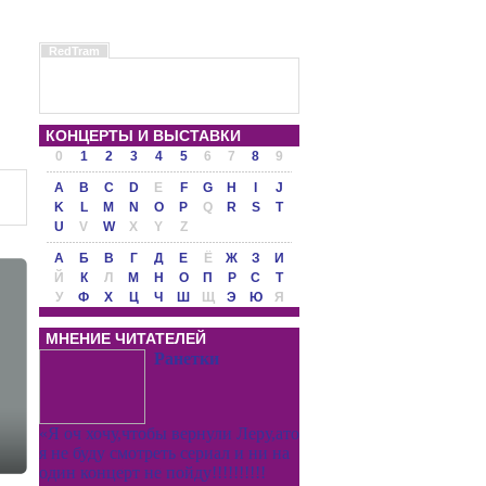
RedTram
КОНЦЕРТЫ И ВЫСТАВКИ
0
1
2
3
4
5
6
7
8
9
A
B
C
D
E
F
G
H
I
J
K
L
M
N
O
P
Q
R
S
T
U
V
W
X
Y
Z
А
Б
В
Г
Д
Е
Ё
Ж
З
И
Й
К
Л
М
Н
О
П
Р
С
Т
У
Ф
Х
Ц
Ч
Ш
Щ
Э
Ю
Я
МНЕНИЕ ЧИТАТЕЛЕЙ
Ранетки
«Я оч хочу,чтобы вернули Леру,ато
я не буду смотреть сериал и ни на
один концерт не пойду!!!!!!!!!!