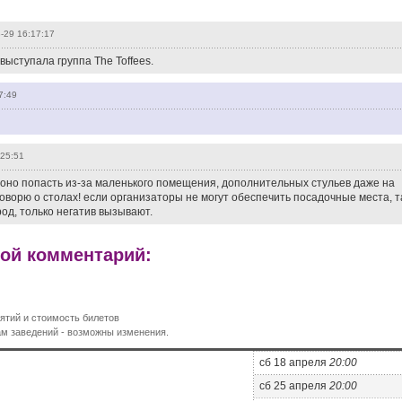
-29 16:17:17
 выступала группа The Toffees.
7:49
:25:51
оно попасть из-за маленького помещения, дополнительных стульев даже на
 говорю о столах! если организаторы не могут обеспечить посадочные места, т
од, только негатив вызывают.
вой комментарий:
ятий и стоимость билетов
м заведений - возможны изменения.
сб 18 апреля
20:00
сб 25 апреля
20:00