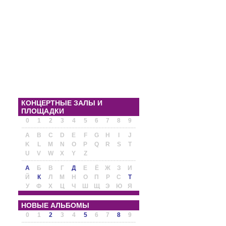
КОНЦЕРТНЫЕ ЗАЛЫ И
ПЛОЩАДКИ
0
1
2
3
4
5
6
7
8
9
A
B
C
D
E
F
G
H
I
J
K
L
M
N
O
P
Q
R
S
T
U
V
W
X
Y
Z
А
Б
В
Г
Д
Е
Ё
Ж
З
И
Й
К
Л
М
Н
О
П
Р
С
Т
У
Ф
Х
Ц
Ч
Ш
Щ
Э
Ю
Я
НОВЫЕ АЛЬБОМЫ
0
1
2
3
4
5
6
7
8
9