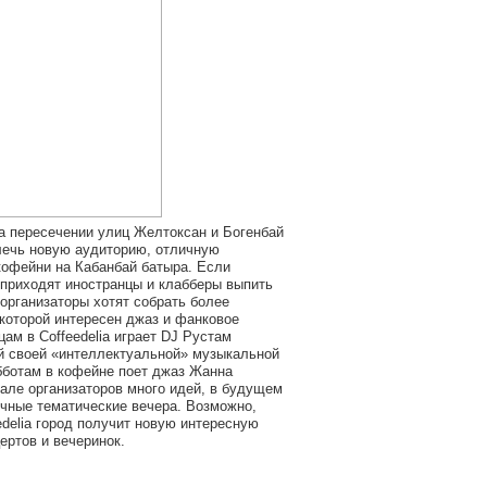
на пересечении улиц Желтоксан и Богенбай
лечь новую аудиторию, отличную
кофейни на Кабанбай батыра. Если
приходят иностранцы и клабберы выпить
 организаторы хотят собрать более
 которой интересен джаз и фанковое
цам в Coffeedelia играет DJ Рустам
й своей «интеллектуальной» музыкальной
убботам в кофейне поет джаз Жанна
нале организаторов много идей, в будущем
чные тематические вечера. Возможно,
edelia город получит новую интересную
ертов и вечеринок.