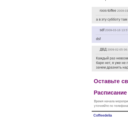
roos-toffee
2009-03
а в эту субботу там
sdf
2009-03-16 13:5
dsf
ДВД
2009-02-05 06
Каждый раз невозм
баре нет, я уже не
зачем дразнить нар
Оставьте с
Расписание
Время начала меропри
уточняйте по телефона
Coffeedelia