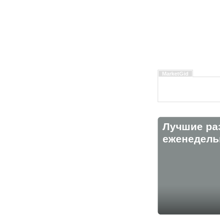
MarketGid
Лучшие ра
eженедельн