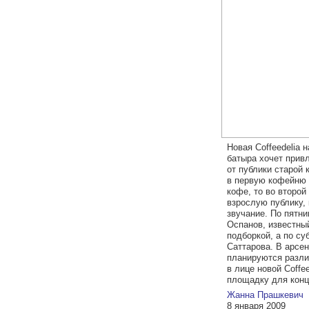
Новая Coffeedelia 
батыра хочет прив
от публики старой 
в первую кофейню 
кофе, то во второй
взрослую публику,
звучание. По пятни
Оспанов, известны
подборкой, а по с
Саттарова. В арсе
планируются разли
в лице новой Coffe
площадку для конц
Жанна Прашкевич
8 января 2009