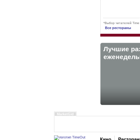
*Выбор читателей Time
Все рестораны
Лучшие ра
eженедельн
MarketGid
Кино
Рестора