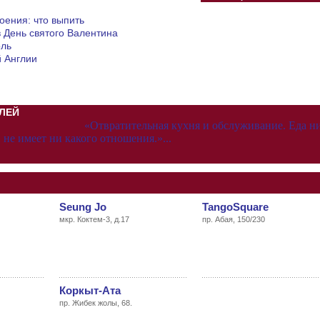
оения: что выпить
в День святого Валентина
оль
 Англии
ЛЕЙ
«Отвратительная кухня и обслуживание. Еда н
 не имеет ни какого отношения.»...
Seung Jo
TangoSquare
мкр. Коктем-3, д.17
пр. Абая, 150/230
Коркыт-Ата
пр. Жибек жолы, 68.