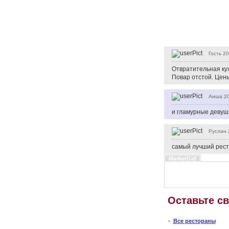
Гость
20
Отвратительная кух
Повар отстой. Це
Аиша
20
и гламурные девушк
Руслан
самый лучший рест
MarketGid
Оставьте с
•
Все рестораны