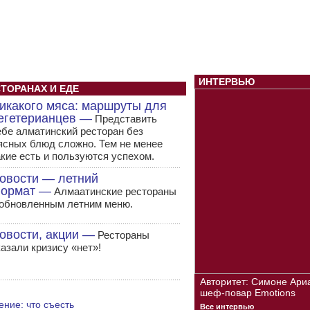
ИНТЕРВЬЮ
СТОРАНАХ И ЕДЕ
икакого мяса: маршруты для
егетерианцев —
Представить
ебе алматинский ресторан без
ясных блюд сложно. Тем не менее
акие есть и пользуются успехом.
овости — летний
ормат —
Алмаатинские рестораны
 обновленным летним меню.
овости, акции —
Рестораны
казали кризису «нет»!
Авторитет: Симоне Ари
шеф-повар Emotions
ние: что съесть
Все интервью