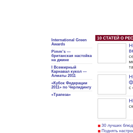
10 СТАТЕЙ О РЕ
International Green
Awards
Н
в
Pimm’s —
британская настойка
с
на джине
м
т
I Всемирный
Карнавал кукол —
Алматы 2011
Н
ф
«Кубок Федерации
2011» по Черлидингу
с
«Трапеза»
Н
с
30 лучших блюд
Поднять настрое