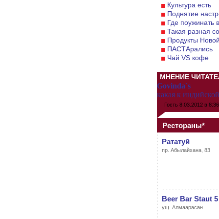
Культура есть
Поднятие настр
Где поужинать 
Такая разная с
Продукты Новой
ПАСТАрались
Чай VS кофе
МНЕНИЕ ЧИТАТЕ
Govinda`s
какая к индийской
Гость
8.03.2012 в 8:36
Рестораны*
Рататуй
пр. Абылайхана, 83
Beer Bar Staut 5
ущ. Алмаарасан