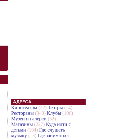
и
АДРЕСА
Кинотеатры
(22)
Театры
(14)
Рестораны
(340)
Клубы
(106)
Музеи и галереи
(52)
Магазины
(227)
Куда идти с
детьми
(194)
Где слушать
музыку
(13)
Где заниматься