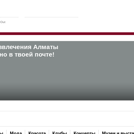
 Out
звлечения Алматы
о в твоей почте!
ны
Мода
Красота
Клубы
Концерты
Музеи и выст