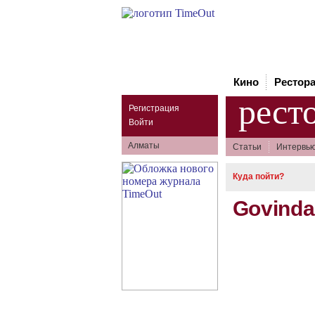
Кино
Рестор
рест
Регистрация
Войти
Алматы
Статьи
Интервь
Куда пойти?
Govinda