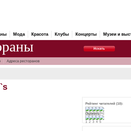
аны
Мода
Красота
Клубы
Концерты
Музеи и выс
ораны
ю
Адреса ресторанов
`s
Рейтинг читателей (10):
Оценить: