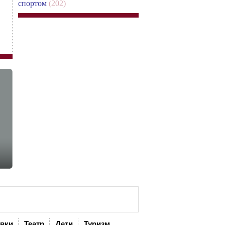
спортом
(202)
авки
Театр
Дети
Туризм