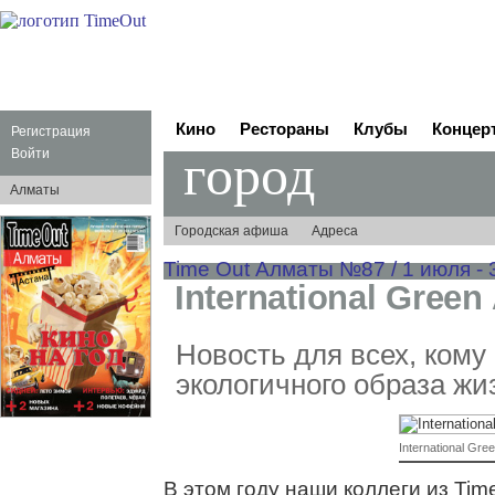
Кино
Рестораны
Клубы
Концер
Регистрация
город
Войти
Алматы
Городская афиша
Адреса
Time Out Алматы №87 / 1 июля - 3
International Green
Новость для всех, кому
экологичного образа жи
International Gre
В этом году наши коллеги из Ti