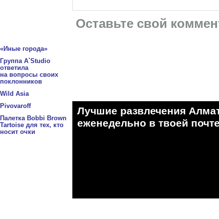
Оставьте свой коммен
«Иные города»
Группа A`Studio
ответила
на вопросы своих
поклонников
Wild Asia
Pivovaroff
Лучшие развлечения Алма
Палетка Bobbi Brown
eженедельно в твоей почте
Tartoise для тех, кто
носит очки