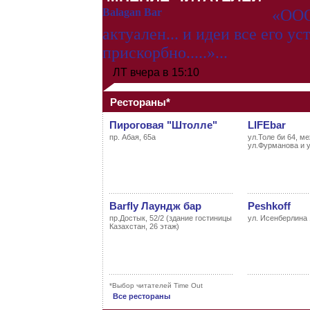
Balagan Bar
«ООО
актуален... и идеи все его уст
прискорбно.....»...
ЛТ
вчера в 15:10
Рестораны*
Пироговая "Штолле"
LIFEbar
пр. Абая, 65а
ул.Толе би 64, м
ул.Фурманова и 
Barfly Лаундж бар
Peshkoff
пр.Достык, 52/2 (здание гостиницы
ул. Исенберлина
Казахстан, 26 этаж)
*Выбор читателей Time Out
Все рестораны