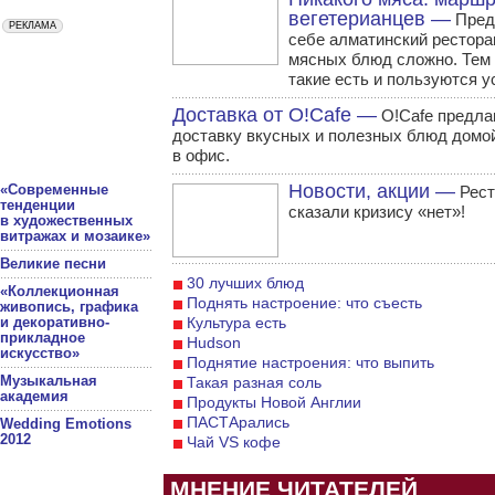
вегетерианцев —
Пред
себе алматинский рестора
мясных блюд сложно. Тем 
такие есть и пользуются у
Доставка от O!Cafe —
O!Cafe предла
доставку вкусных и полезных блюд домо
в офис.
Новости, акции —
«Современные
Рест
тенденции
сказали кризису «нет»!
в художественных
витражах и мозаике»
Великие песни
30 лучших блюд
«Коллекционная
Поднять настроение: что съесть
живопись, графика
и декоративно-
Культура есть
прикладное
Hudson
искусство»
Поднятие настроения: что выпить
Музыкальная
Такая разная соль
академия
Продукты Новой Англии
ПАСТАрались
Wedding Emotions
2012
Чай VS кофе
МНЕНИЕ ЧИТАТЕЛЕЙ