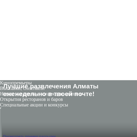
Кинопремьеры
Лучшие развлечения Алматы
Выставки, спектакли
eженедельно в твоей почте!
Новые магазины и коллекции, шопинг
Открытия ресторанов и баров
Специальные акции и конкурсы
Посмотреть пример рассылки