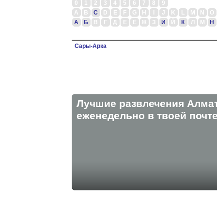
0
1
2
3
4
5
6
7
8
9
A
B
C
D
E
F
G
H
I
J
K
L
M
N
O
А
Б
В
Г
Д
Е
Ё
Ж
З
И
Й
К
Л
М
Н
Сары-Арка
Лучшие развлечения Алма
eженедельно в твоей почте