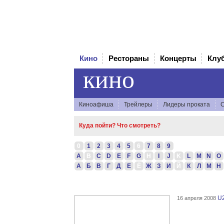
Кино
Рестораны
Концерты
Клу
кино
Киноафиша
Трейлеры
Лидеры проката
С
Куда пойти? Что смотреть?
0
1
2
3
4
5
6
7
8
9
A
B
C
D
E
F
G
H
I
J
K
L
M
N
O
А
Б
В
Г
Д
Е
Ё
Ж
З
И
Й
К
Л
М
Н
U
16 апреля 2008