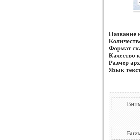
Название 
Количеств
Формат ск
Качество 
Размер арх
Язык текс
Вним
Вним