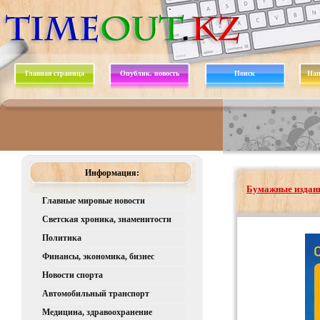
Главная страница
Опублик. новость
Поиск
Нап
Информация:
Бумажные издани
Главные мировые новости
Светская хроника, знаменитости
Политика
Финансы, экономика, бизнес
Новости спорта
Автомобильный транспорт
Медицина, здравоохранение