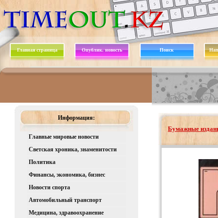
Главная страница
Опублик. новость
Поиск
Нап
Информация:
Бумажные издани
Главные мировые новости
Светская хроника, знаменитости
Политика
Финансы, экономика, бизнес
Новости спорта
Автомобильный транспорт
Медицина, здравоохранение