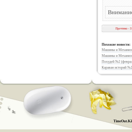
Внимание
Прочтено - 3
Похожие новости:
Машины и Механизм
Машины и Механизм
Похудей №2 (феврал
Караван историй №2
TimeOut.KZ