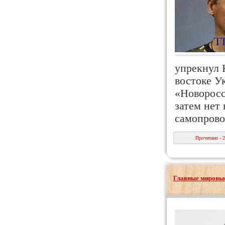
упрекнул 
востоке У
«Новоросс
затем нет
самопров
Прочитано - 
Главные мировые