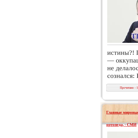
истины?! 
— оккупац
не делало
сознался:
Прочитано - 
Главные мировые
ортопеда, - СМИ