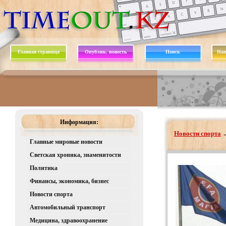
Главная страница
Опублик. новость
Поиск
Нап
Информация:
Новости спорта
Главные мировые новости
Светская хроника, знаменитости
Политика
Финансы, экономика, бизнес
Новости спорта
Автомобильный транспорт
Медицина, здравоохранение