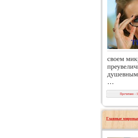
своем мик
преувелич
душевным 
…
Прочитано - 
Главные мировые