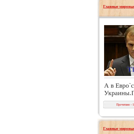
Главные мировые
А в Евро`
Украины.П
Прочитано - 
Главные мировые