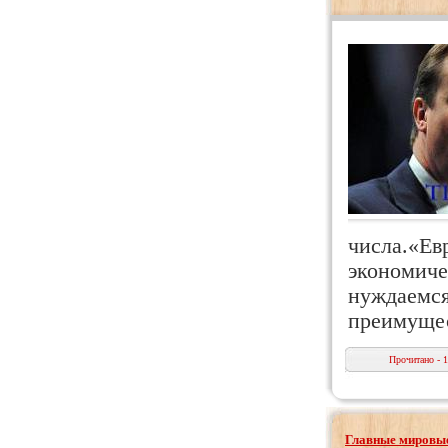
числа.«Ев
экономиче
нуждаемся
преимуще
Прочитано - 
Главные мировые