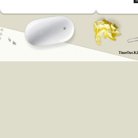
Н
TimeOut.KZ