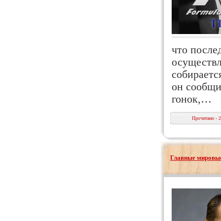
что после
осуществл
собираетс
он сообщи
гонок,…
Прочитано - 
Главные мировые