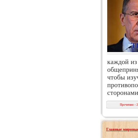
каждой из
общеприня
чтобы изу
противопо
сторонам
Прочитано - 
Главные мировые