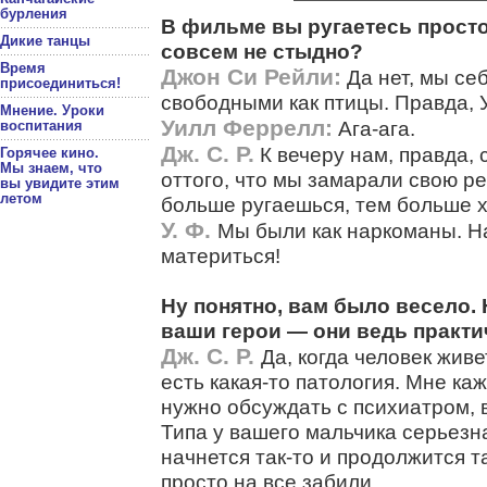
бурления
В фильме вы ругаетесь просто 
Дикие танцы
совсем не стыдно?
Время
Джон Си Рейли:
Да нет, мы се
присоединиться!
свободными как птицы. Правда, 
Мнение. Уроки
Уилл Феррелл:
Ага-ага.
воспитания
Дж. С. Р.
К вечеру нам, правда, 
Горячее кино.
Мы знаем, что
оттого, что мы замарали свою ре
вы увидите этим
летом
больше ругаешься, тем больше х
У. Ф.
Мы были как наркоманы. На
материться!
Ну понятно, вам было весело. 
ваши герои — они ведь практ
Дж. С. Р.
Да, когда человек живе
есть какая-то патология. Мне каж
нужно обсуждать с психиатром, 
Типа у вашего мальчика серьезн
начнется так-то и продолжится т
просто на все забили.