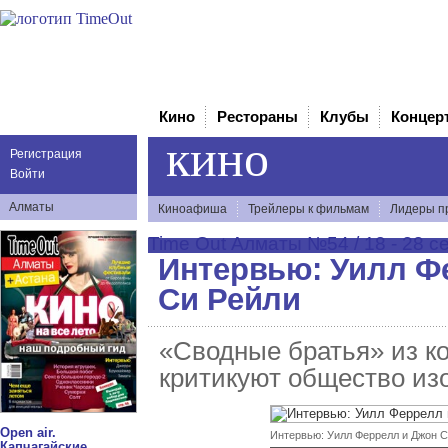
Кино
Рестораны
Клубы
Концер
кино
Регистрация
Войти
Алматы
Киноафиша
Трейлеры к фильмам
Лидеры п
Time Out Алматы №54 / 18 - 28 с
Интервью: Уилл Ф
Си Рейли
«Сводные братья» из к
критикуют общество из
Open air.
Интервью: Уилл Феррелл и Джон С
Капчагайские