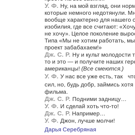
У. Ф.
Ну, на мой взгляд, они нор
которые немного недотянули. Мн
вообще характерно для нашего 
изобилия, где все считают: «Хоч
не хочу». Целое поколение выро
Типа «Мы не хотим работать, мы
проект забабахаем!»
Дж. С. Р.
Ну и культ молодости 
то и это — и получите наших ге
американцы!
(Все смеются.)
У. Ф.
У нас все уже есть, так ч
сил, но, будь добр, займись хо
фильма.
Дж. С. Р.
Подними задницу…
У. Ф.
И сделай хоть что-то!
Дж. С. Р.
Например…
У. Ф.
Джон, лучше молчи!
Дарья Серебряная