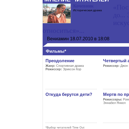
Кочевник
«Пос
Историческая драма
до...
искус
относиться»...
Вениамин
18.07.2010 в 18:08
Фильмы*
Преодоление
Четвертый 
Жанр:
Спортивная драма
Режиссер:
Джон 
Режиссер:
Эриксон Кор
Откуда берутся дети?
Мертв по п
Режиссеры:
Рокк
Эннабел Янкел
*Выбор читателей Time Out