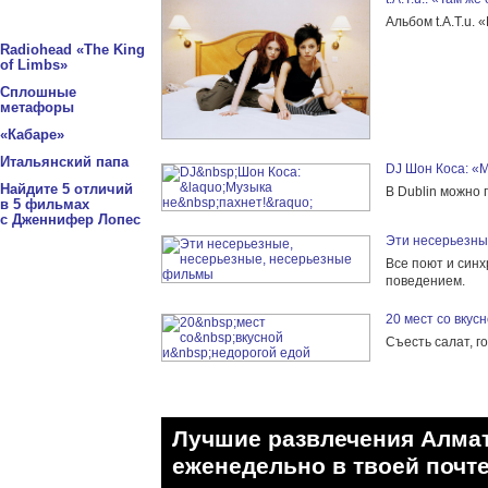
Альбом t.A.T.u.
Radiohead «The King
of Limbs»
Сплошные
метафоры
«Кабаре»
Итальянский папа
DJ Шон Коса: «М
Найдите 5 отличий
В Dublin можно 
в 5 фильмах
с Дженнифер Лопес
Эти несерьезны
Все поют и син
поведением.
20 мест со вкус
Съесть салат, го
Лучшие развлечения Алма
eженедельно в твоей почте