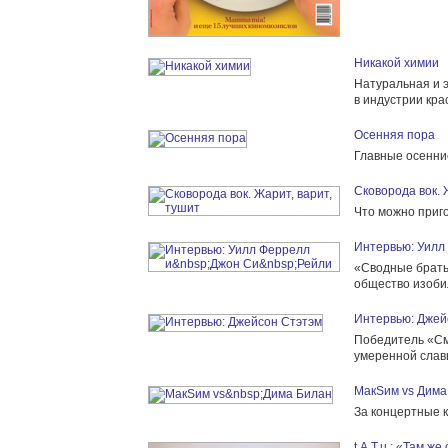
Никакой химии
Натуральная и 
в индустрии кра
Осенняя пора
Главные осенние
Сковорода вок. 
Что можно приго
Интервью: Уилл
«Сводные брать
общество изоби
Интервью: Джей
Победитель «См
умеренной слав
MaкSим vs Дима
За концертные 
t.A.T.u.: «Там ж