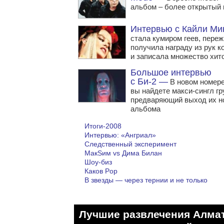
альбом – более открытый
Интервью с Кайли Ми
стала кумиром геев, переж
получила награду из рук 
и записала множество хит
Большое интервью
с Би-2 —
В новом номере
вы найдете макси-сингл гр
предваряющий выход их н
альбома
Итоги-2008
Интервью: «Ангриал»
Следственный эксперимент
MaкSим vs Дима Билан
Шоу-биз
Каков Pop
В звезды — через тернии и не только
Лучшие развлечения Алма