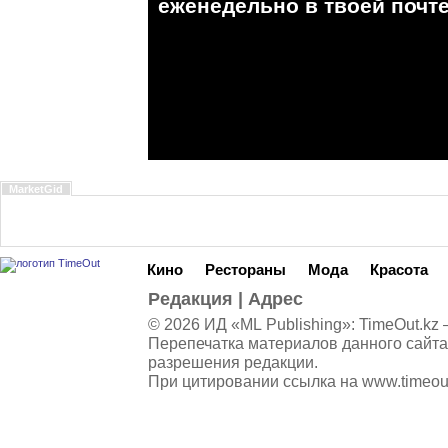
eженедельно в твоей почте
MarketGid
Кино
Рестораны
Мода
Красота
Редакция
|
Адрес
© 2026 ИД «ML Publishing»:
TimeOut.kz
—
Перепечатка материалов данного сайта
разрешения редакции.
При цитировании ссылка на
www.timeou