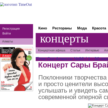
Кино
Рестораны
Мода
Красота
Регистрация
концерты
Войти
Алматы
Концертная афиша
Статьи
Интервью
Ал
Time Out Алматы №86 / 1 - 30 ию
Концерт Сары Бра
Поклонники творчества
и просто ценители высо
услышать и увидеть са
современной оперной с