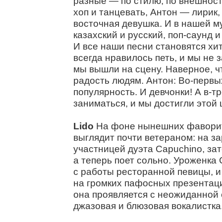
разные — по стилю, по внешност
хоп и танцевать, Антон — лирик
восточная девушка. И в нашей м
казахский и русский, поп-саунд и
И все наши песни становятся хит
всегда нравилось петь, и мы не 
мы вышли на сцену. Наверное, ч
радость людям. Антон: Во-первы
популярность. И девчонки! А в-т
заниматься, и мы достигли этой 
Lido
На фоне нынешних фаворит
выглядит почти ветераном: на з
участницей дуэта Capuchino, за
а теперь поет сольно. Уроженка
с работы ресторанной певицы, и
на громких пафосных презентаци
она проявляется с неожиданной
джазовая и блюзовая вокалистка