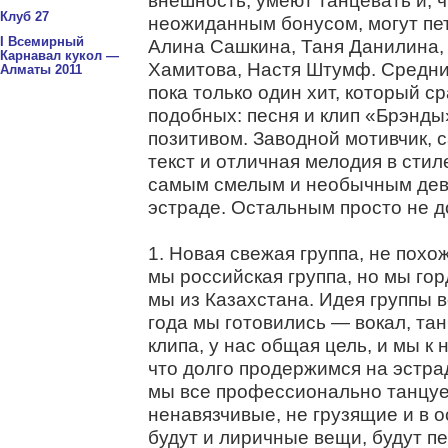
внешность, умеют танцевать и, ч
Клуб 27
неожиданным бонусом, могут пет
I Всемирный
Алина Сашкина, Таня Данилина,
Карнавал кукол —
Хамитова, Настя Штумф. Средний
Алматы 2011
пока только один хит, который с
подобных: песня и клип «Брэнд
позитивом. Заводной мотивчик,
текст и отличная мелодия в стил
самым смелым и необычным дев
эстраде. Остальным просто не д
1. Новая свежая группа, не похож
мы российская группа, но мы гор
мы из Казахстана. Идея группы в
года мы готовились — вокал, та
клипа, у нас общая цель, и мы к
что долго продержимся на эстрад
мы все профессионально танцуем
ненавязчивые, не грузящие и в 
будут и лиричные вещи, будут пе