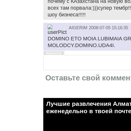
почему с КАзахстана на новую в
всех там порвала:)))супер тембр!
шоу бизнеса!!!!!
AIGERIM
2008-07-05 15:16:35
DOMINO ETO MOIA LUBIMAIA G
MOLODCY.DOMINO.UDA4I.
MarketGid
Оставьте свой коммен
Лучшие развлечения Алма
eженедельно в твоей почте