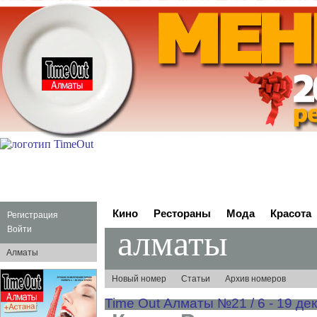
Кино
Рестораны
Мода
Красота
Регистрация
алматы
Войти
Алматы
Новый номер
Статьи
Архив номеров
Time Out Алматы №21 / 6 - 19 де