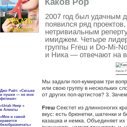
Каков Pop
2007 год был удачным 
появился ряд проектов
нетривиальным реперт
имиджем. Четыре лиде
группы Freш и Do-Mi-No
и Ника — отвечают на в
Каков P
Мы задали поп-кумирам три вопр
или свою группу в нескольких сл
Джо Райт: «Сиськи
от других поп-артистов? 3. Заче
и пушки — не мои
фетиши»
«Uriah Heep »
Freш
Секстет из длинноногих кр
в Алматы
вкус: есть брюнетки, шатенки и б
«Мне и самой
казашка и немка. Объединяет и
нравится
безобразничать»