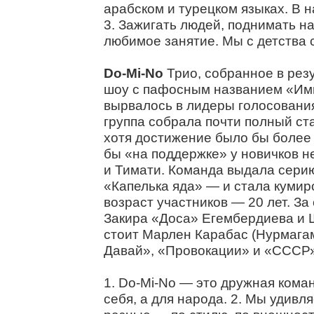
арабском и турецком языках. В нас
3. Зажигать людей, поднимать на
любимое занятие. Мы с детства 
Do-Mi-No
Трио, собранное в рез
шоу с пафосным названием «Импе
вырвалось в лидеры голосовани
группа собрала почти полный ст
хотя достижение было бы более
бы «на поддержке» у новичков н
и Тимати. Команда выдала сери
«Капелька яда» — и стала кумир
возраст участников — 20 лет. За
Закира «Доса» Егембердиева и 
стоит Марлен Карабас (Нурмагамб
Давай», «Провокации» и «СССР»
1. Do-Mi-No — это дружная коман
себя, а для народа. 2. Мы удивл