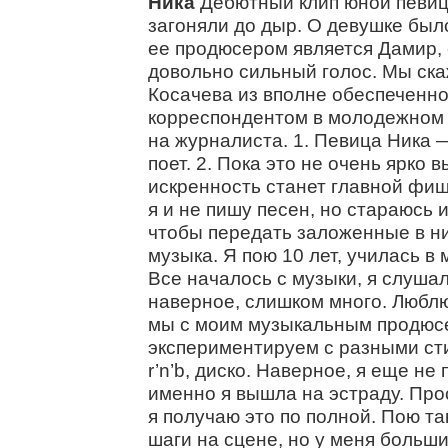
Ника
Дебютный клип юной певиц
загоняли до дыр. О девушке был
ее продюсером является Дамир, 
довольно сильный голос. Мы ска
Косачева из вполне обеспеченно
корреспондентом в молодежном 
на журналиста. 1. Певица Ника 
поет. 2. Пока это не очень ярко 
искренность станет главной фиш
я и не пишу песен, но стараюсь и
чтобы передать заложенные в ни
музыка. Я пою 10 лет, училась в
Все началось с музыки, я слушал
наверное, слишком много. Люблю
мы с моим музыкальным продюс
экспериментируем с разными сти
r’n’b, диско. Наверное, я еще не
именно я вышла на эстраду. Прос
я получаю это по полной. Пою так
шаги на сцене, но у меня больш