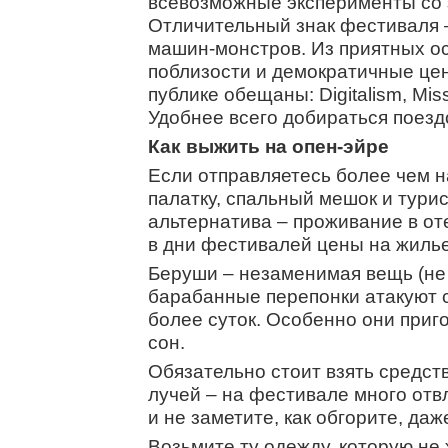
всевозможные эксперименты со з
Отличительный знак фестиваля 
машин-монстров. Из приятных о
поблизости и демократичные цен
публике обещаны: Digitalism, Miss 
Удобнее всего добираться поезд
Как выжить на опен-эйре
Если отправляетесь более чем н
палатку, спальный мешок и турис
альтернатива – проживание в оте
в дни фестивалей цены на жилье
Беруши – незаменимая вещь (не 
барабанные перепонки атакуют с
более суток. Особенно они приго
сон.
Обязательно стоит взять средст
лучей – на фестивале много от
и не заметите, как обгорите, даж
Возьмите ту одежду, которую не 