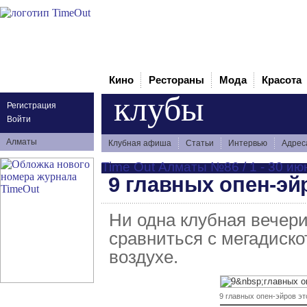
Кино
Рестораны
Мода
Красота
клубы
Регистрация
Войти
Алматы
Клубная афиша
Статьи
Интервью
Адрес
Time Out Алматы №86 / 1 - 30 ию
9 главных опен-эй
Ни одна клубная вечер
сравниться с мегадиско
воздухе.
9 главных опен-эйров эт