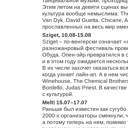
танцевальной музыки, проходящи
Этим летом на девяти сценах выс
культура вообще немыслима: The 
Van Dyk, David Guetta, Chicane,
прославленных на весь мир име
Sziget, 10.08-15.08
Sziget – по-венгерски означает «
разножанровый фестиваль прово
Обуда. Опен-эйр превратился в 
и в этом году ожидается несколь
В их числе захочет оказаться в
когда узнает лайн-ап. А в нем чи
Winehouse, The Chemical Brothers,
Bordello, Judas Priest. В качест
с культурой.
Melt! 15.07–17.07
Раньше был известен как сугубо
2000-х организаторы смекнули, 
а потому теперь на нем, помимо