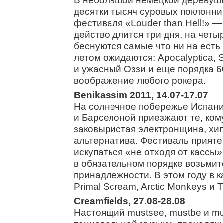
В небольшой немецкой деревушк
десятки тысяч суровых поклонник
фестиваля «Louder than Hell!» —
действо длится три дня, на четы
беснуются самые что ни на есть
летом ожидаются: Apocalyptica, S
и ужасный Оззи и еще порядка 
воображение любого рокера.
Benikassim 2011, 14.07-17.07
На солнечное побережье Испан
и Барселоной приезжают те, ком
заковыристая электронщина, хип
альтернатива. Фестиваль прияте
искупаться «не отходя от кассы»
в обязательном порядке возьмит
принадлежности. В этом году в 
Primal Scream, Arctic Monkeys и T
Creamfields, 27.08-28.08
Настоящий mustsee, mustbe и mu