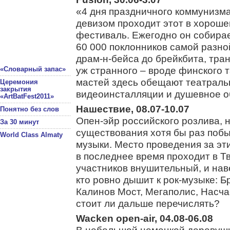
«4 дня праздничного коммунизм
девизом проходит этот в хорош
фестиваль. Ежегодно он собира
60 000 поклонников самой разной
драм-н-бейса до брейкбита, тран
уж странного – вроде финского 
«Словарный запас»
мастей здесь обещают театраль
Церемония
закрытия
видеоинсталляции и душевное 
«ArtBatFest2011»
Нашествие, 08.07-10.07
Понятно без слов
Опен-эйр российского розлива, н
За 30 минут
существования хотя бы раз побы
World Class Almaty
музыки. Место проведения за эт
в последнее время проходит в Т
участников внушительный, и нав
кто ровно дышит к рок-музыке: Б
Калинов Мост, Мегаполис, Нас
стоит ли дальше перечислять?
Wacken open-air, 04.08-06.08