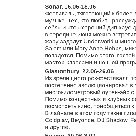
Sonar, 16.06-18.06
Фестиваль, тяготеющий к более-
музыке. Тех, кто любить рассужд
себя» и что «хороший дип-хаус 
в середине июня можно встретит
жару зададут Underworld и мног
Salem или Mary Anne Hobbs, мик
попадется. Помимо этого, госте
мастер-классами и ночной прог
Glastonbury, 22.06-26.06
Из зрелищного рок-фестиваля п
постепенно эволюционировал в
многокилометровый оупен-эйр с 
Помимо концертных и клубных с
посмотреть кино, приобщиться к 
В лайнапе в этом году такие гига
Coldplay, Beyonce, DJ Shadow, F
и другие.
Fusion, 30.06-3.07