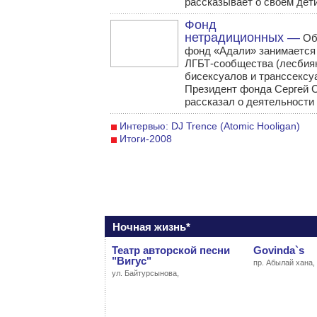
рассказывает о своем дет
Фонд
нетрадиционных —
Об
фонд «Адали» занимается
ЛГБТ-сообщества (лесбиян
бисексуалов и транссексу
Президент фонда Сергей 
рассказал о деятельности
Интервью: DJ Trence (Atomic Hooligan)
Итоги-2008
Ночная жизнь*
Театр авторской песни
Govinda`s
"Вигус"
пр. Абылай хана,
ул. Байтурсынова,