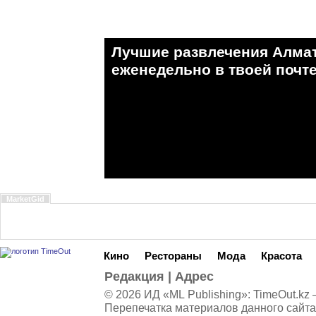
Лучшие развлечения Алма
eженедельно в твоей почте
MarketGid
Кино
Рестораны
Мода
Красота
Редакция
|
Адрес
© 2026 ИД «ML Publishing»:
TimeOut.kz
—
Перепечатка материалов данного сайта