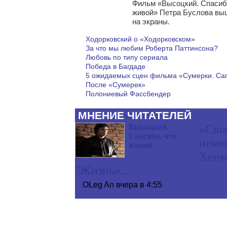
Фильм «Высоцкий. Спасиб
живой» Петра Буслова вы
на экраны.
Ходорковский о «Ходорковском»
За что мы любим Роберта Паттинсона?
Любовь по типу сериала
Победа в Багдаде
5 ожидаемых сцен фильма «Cумерки. Саг
После «Сумерек»
Полониевый Фассбендер
МНЕНИЕ ЧИТАТЕЛЕЙ
Высоцкий.
«Сюж
Спасибо, что
неме
живой
Хенк
"Жизнь»...
OLeg An
вчера в 4:55