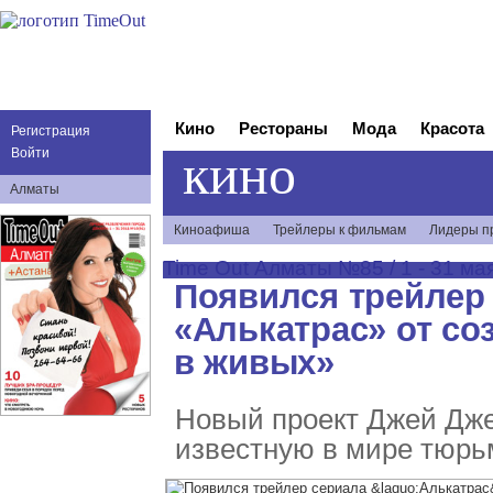
Кино
Рестораны
Мода
Красота
Регистрация
кино
Войти
Алматы
Киноафиша
Трейлеры к фильмам
Лидеры п
Time Out Алматы №85 / 1 - 31 мая
Появился трейлер
«Алькатрас» от со
в живых»
Новый проект Джей Дж
известную в мире тюрьм