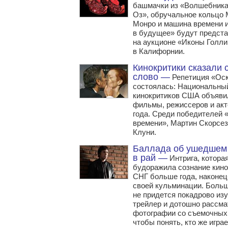
башмачки из «Волшебника
Оз», обручальное кольцо
Монро и машина времени 
в будущее» будут предст
на аукционе «Иконы Голл
в Калифорнии.
Кинокритики сказали 
слово —
Репетиция «Ос
состоялась: Национальны
кинокритиков США объяви
фильмы, режиссеров и акт
года. Среди победителей 
времени», Мартин Скорсе
Клуни.
Баллада об ушедшем
в рай —
Интрига, котора
будоражила сознание кино
СНГ больше года, наконец
своей кульминации. Боль
не придется покадрово из
трейлер и дотошно рассма
фотографии со съемочных
чтобы понять, кто же игра