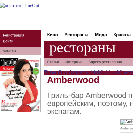
Кино
Рестораны
Мода
Красота
Регистрация
рестораны
Войти
Алматы
Статьи
Интервью
Адреса ресторанов
Time Out Алматы №80 / 1 - 30 но
Amberwood
Гриль-бар Amberwood п
европейским, поэтому, 
экспатам.
Amberw