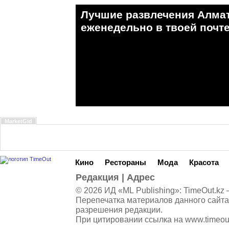
Лучшие развлечения Алма
eженедельно в твоей почте
MarketGid
Кино
Рестораны
Мода
Красота
Редакция
|
Адрес
© 2026 ИД «ML Publishing»:
TimeOut.kz
—
Перепечатка материалов данного сайта
разрешения редакции.
При цитировании ссылка на
www.timeou