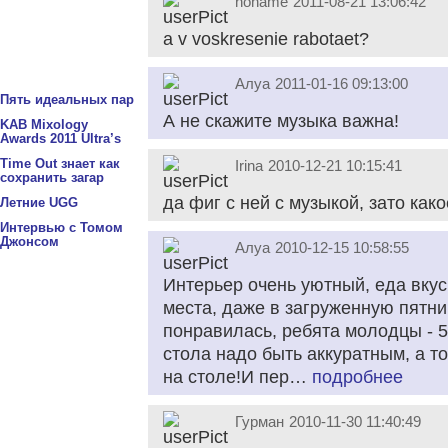
noname
2011-08-21 13:06:42
a v voskresenie rabotaet?
Алуа
2011-01-16 09:13:00
Пять идеальных пар
А не скажите музыка важна!
KAB Mixology
Awards 2011 Ultra’s
Time Out знает как
Irina
2010-12-21 10:15:41
сохранить загар
да фиг с ней с музыкой, зато какое
Летние UGG
Интервью с Томом
Джонсом
Алуа
2010-12-15 10:58:55
Интерьер очень уютный, еда вкус
места, даже в загруженную пятни
понравилась, ребята молодцы - 5
стола надо быть аккуратным, а то
на столе!И пер…
подробнее
Гурман
2010-11-30 11:40:49