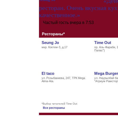
«Дей
ресторан. Очень вкусная ку
качественное.»
Частый гость
вчера в 7:53
Рестораны*
Seung Jo
Time Out
мкр. Коктем-3, д.17
пр. Аль-Фараби, 1
Палас")
El taco
Mega Burge
ул. Розыбакиева, 247, ТРК Mega
ул. Наурызбай ба
Alma-Ata.
"Атриум Рамстор
*Выбор читателей Time Out
Все рестораны