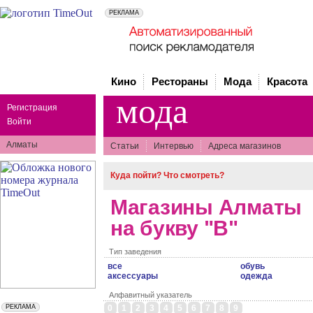
Кино
Рестораны
Мода
Красота
мода
Регистрация
Войти
Алматы
Статьи
Интервью
Адреса магазинов
Куда пойти? Что смотреть?
Магазины Алматы
на букву "B"
Тип заведения
все
обувь
аксессуары
одежда
Алфавитный указатель
0
1
2
3
4
5
6
7
8
9