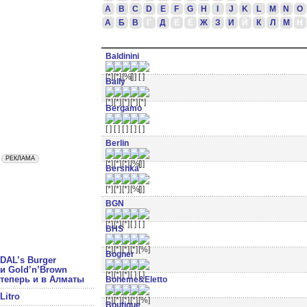
A
B
C
D
E
F
G
H
I
J
K
L
M
N
O
А
Б
В
Г
Д
Е
Ё
Ж
З
И
Й
К
Л
М
Н
Baldinini
Bally
Bergamo
Berlin
Bershka
BGN
BHS
Bogner
DAL’s Burger
и Gold’n’Brown
теперь и в Алматы
Boheme&Eletto
Litro
Boutique