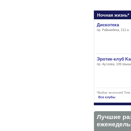
Ночная жизнь*
Дискотека
пр. Райымбека, 212 а
Эротик-клуб Ka
пр. Ауэзова, 109 (выш
*Выбор читателей Time
Все клубы
Лучшие ра
eженедельн