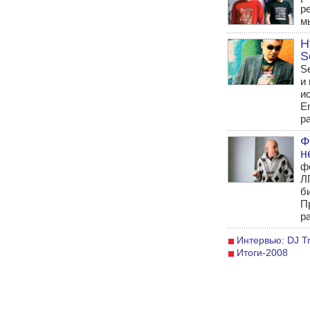
р
м
Н
S
S
и
и
E
р
Ф
н
ф
Л
б
П
р
Интервью: DJ Tr
Итоги-2008