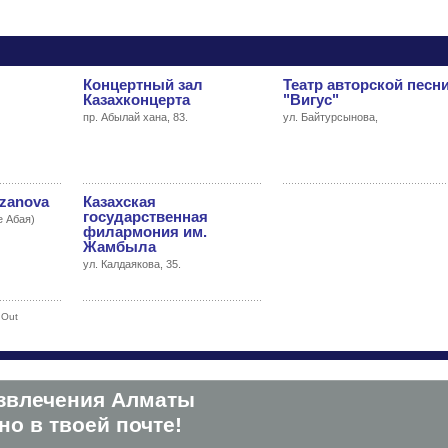
Концертный зал
Театр авторской песн
Казахконцерта
"Вигус"
пр. Абылай хана, 83.
ул. Байтурсынова,
zanova
Казахская
государственная
е Абая)
филармония им.
Жамбыла
ул. Калдаякова, 35.
 Out
звлечения Алматы
о в твоей почте!