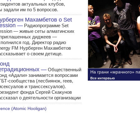
езидентов актуальных клубов,
ы задали им по 5 вопросов.
урберген Махамбетов о Set
ession —
Радиопрограмме Set
ession — живые сеты алматинских
 приглашенных диджеев —
сполнился год. Директор радио
nergy FM Нурберген Махамбетов
ассказывает о своем детище.
онд
етрадиционных —
Общественный
На грани «мрачного» п
онд «Адали» занимается вопросами
Все интервью
ГБТ-сообщества (лесбиянок, геев,
исексуалов и транссексуалов).
резидент фонда Сергей Скакунов
ассказал о деятельности организации
ence (Atomic Hooligan)