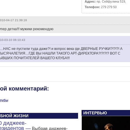
Адрес:
пр. Сейфулина 519,
Телефон:
279 279 50
010-04-17 21:39:16
пер детка!!! мужики рекомендую
10-03-10 06:10:43
т.....НАС не пустили туда даже?! и вопрос века где ДВЕРНЫЕ РУЧКИ?!?!?! А
СЯЧАЛЕТИЯ....ГДЕ ВЫ НАШЛИ ТАКОГО АРТ-ДИРЕКТОРА?!?!?!? ВОТ С
ВШИХ ПОЧИТАТЕЛЕЙ ВАШЕГО КЛУБА!!!
вой комментарий:
клубы
ИНТЕРВЬЮ
ЛУБНОЙ ЖИЗНИ
0 диджеев-
езидентов —
Выбрав диджеев-