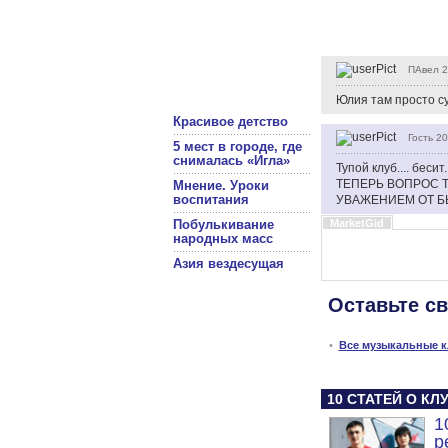
ПАвел
2
Юлия там просто су
Красивое детство
Гость
20
5 мест в городе, где
снималась «Игла»
Тупой клуб.... беси
ТЕПЕРЬ ВОПРОС ТЫ
Мнение. Уроки
воспитания
УВАЖЕНИЕМ ОТ БЫ
Побулькивание
MarketGid
народных масс
Азия вездесущая
Оставьте с
•
Все музыкальные 
10 СТАТЕЙ О К
1
р