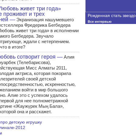
Любовь живет три года»
е проживет и трех
Рожденная стать звездо
ней —
Экранизация нашумевшего
Все интервью
естселлера Фредерика Бегбедера
Любовь живет три года» в исполнении
амого Бегбедера. Звучало
нтригующе, ждали с нетерпением.
что в итоге?
юбовь сотворит героя —
Алия
нуарбек (Телебарисова),
ействующая Мисс Алматы 2011,
олодая актриса, которая покорила
елезрителей своей детской
епосредственностью, искренностью,
 желанием войти в мир большого
ино. Алие это с успехом удалось
 первой для нее полнометражной
артине «Жаужүрек Мың Бала»,
которой она и расскажет.
 про детскую игрушку
линале-2012
и