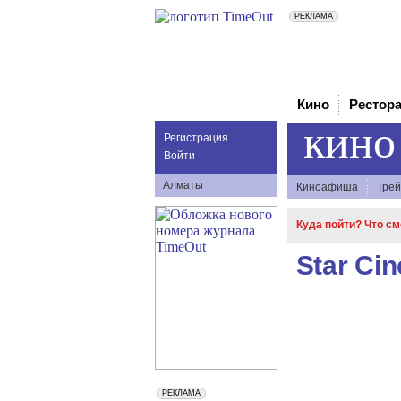
Кино
Рестор
кино
Регистрация
Войти
Алматы
Киноафиша
Трей
Куда пойти? Что с
Star Cin