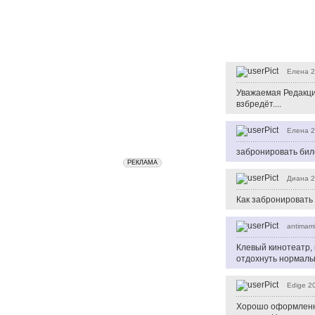
Елена
2
Уважаемая Редакци
взбредёт....
Елена
2
забронировать бил
Диана
2
Как забронировать
antimam
Клевый кинотеатр, 
отдохнуть нормаль
Edige
20
Хорошо оформленный