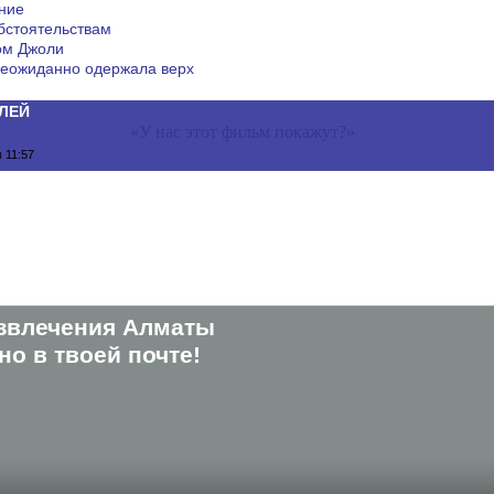
ние
бстоятельствам
ом Джоли
еожиданно одержала верх
ЛЕЙ
«У нас этот фильм покажут?»
 11:57
звлечения Алматы
о в твоей почте!