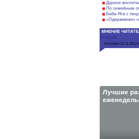
Дурное воспита
По семейным о
Баба-Яга с лиц
«Одержимая» н
МНЕНИЕ ЧИТАТЕ
Экипаж
Алтынбек
21.11.2012 в
Лучшие ра
eженедельн