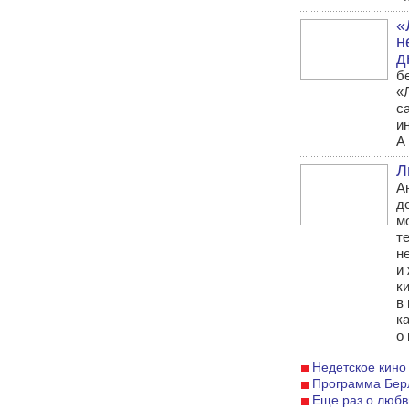
«
н
д
б
«
с
и
А 
Л
А
д
м
т
н
и
к
в
к
о 
Недетское кино
Программа Бер
Еще раз о любв