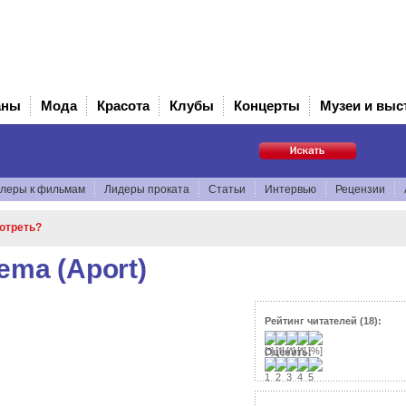
аны
Мода
Красота
Клубы
Концерты
Музеи и выс
леры к фильмам
Лидеры проката
Статьи
Интервью
Рецензии
мотреть?
ema (Aport)
Рейтинг читателей (18):
Оценить: