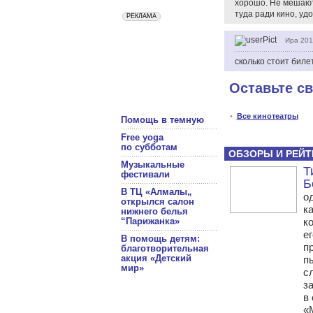
хорошо. Не мешают 
туда ради кино, уд
Ира
201
сколько стоит биле
Оставьте с
•
Все кинотеатры
Помощь в темную
Free yoga
по субботам
ОБЗОРЫ И РЕЙТ
Музыкальные
Т
фестивали
Б
В ТЦ «Алмалы„
о
открылся салон
к
нижнего белья
“Парижанка»
к
е
В помощь детям:
п
благотворительная
акция «Детский
п
мир»
с
з
в
«