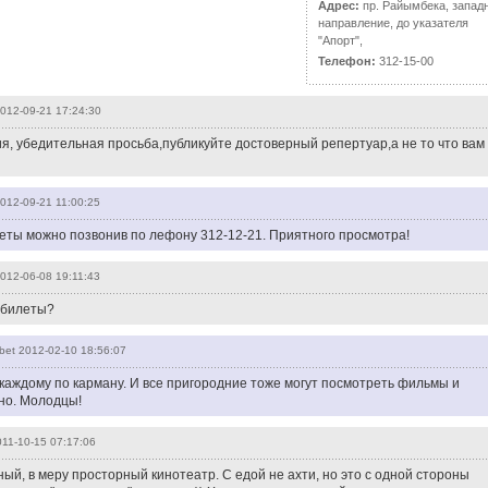
Адрес:
пр. Райымбека, запад
направление, до указателя
"Апорт",
Телефон:
312-15-00
012-09-21 17:24:30
я, убедительная просьба,публикуйте достоверный репертуар,а не то что вам
012-09-21 11:00:25
еты можно позвонив по лефону 312-12-21. Приятного просмотра!
012-06-08 19:11:43
 билеты?
bet
2012-02-10 18:56:07
каждому по карману. И все пригородние тоже могут посмотреть фильмы и
но. Молодцы!
11-10-15 07:17:06
, в меру просторный кинотеатр. С едой не ахти, но это с одной стороны