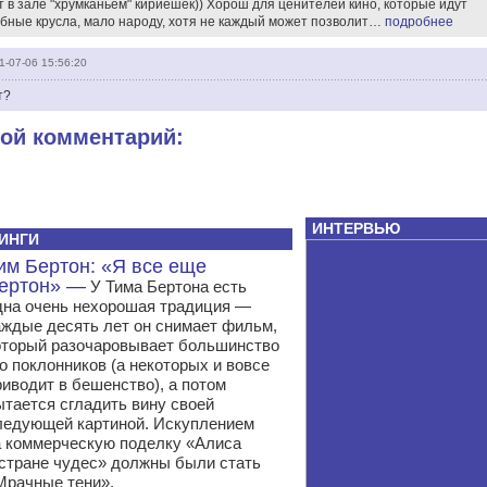
в зале "хрумканьем" кириешек)) Хорош для ценителей кино, которые идут
обные крусла, мало народу, хотя не каждый может позволит…
подробнее
1-07-06 15:56:20
т?
вой комментарий:
ИНТЕРВЬЮ
ИНГИ
им Бертон: «Я все еще
ертон» —
У Тима Бертона есть
дна очень нехорошая традиция —
аждые десять лет он снимает фильм,
оторый разочаровывает большинство
го поклонников (а некоторых и вовсе
риводит в бешенство), а потом
ытается сгладить вину своей
ледующей картиной. Искуплением
а коммерческую поделку «Алиса
 стране чудес» должны были стать
Мрачные тени».