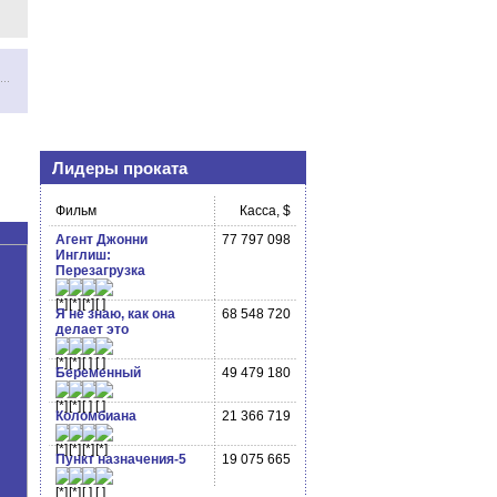
Лидеры проката
Фильм
Касса, $
Агент Джонни
77 797 098
Инглиш:
Перезагрузка
Я не знаю, как она
68 548 720
делает это
Беременный
49 479 180
Коломбиана
21 366 719
Пункт назначения-5
19 075 665