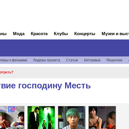
аны
Мода
Красота
Клубы
Концерты
Музеи и выс
леры к фильмам
Лидеры проката
Статьи
Интервью
Рецензии
мотреть?
вие господину Месть