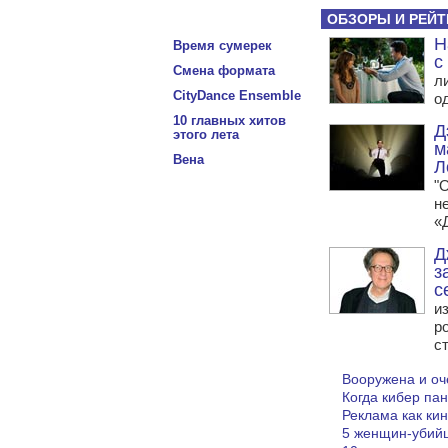
ОБЗОРЫ И РЕЙТ
Н
Время сумерек
с
Смена формата
ли
CityDance Ensemble
о
10 главных хитов
Д
этого лета
м
Вена
Л
"О
н
«
Д
з
с
и
р
ст
Вооружена и оч
Когда кибер пан
Реклама как кин
5 женщин-убий