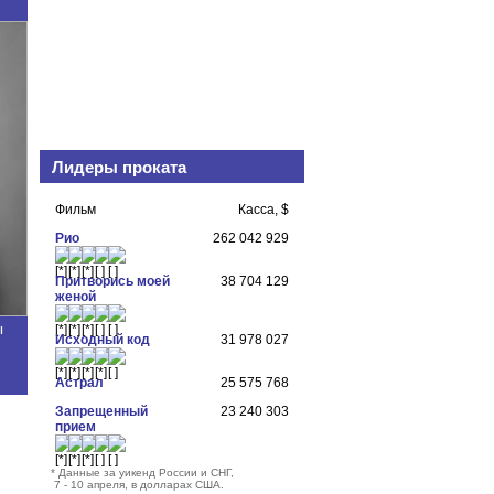
Лидеры проката
Фильм
Касса, $
Рио
262 042 929
Притворись моей
38 704 129
женой
ы
Исходный код
31 978 027
Астрал
25 575 768
Запрещенный
23 240 303
прием
*
Данные за уикенд России и СНГ,
7 - 10 апреля, в долларах США.