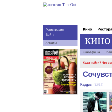
Кино
Рестор
Регистрация
кино
Войти
Алматы
Киноафиша
Трей
Куда пойти? Что с
Сочувст
Кадры
(12/12)