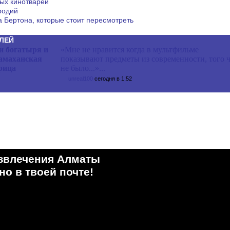
ых кинотварей
родий
 Бертона, которые стоит пересмотреть
ЛЕЙ
и богатыря и
«Мне не нравится когда в мультфильме
маханская
показывают предметы из современности, того 
рица
не было...»...
unreal100
сегодня в 1:52
звлечения Алматы
о в твоей почте!