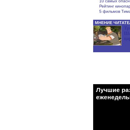
10 самых опасн
Рейтинг кинопа
5 фильмов Тима
МНЕНИЕ ЧИТАТЕ
Тр
Ша
ца
Лучшие ра
eженедельн