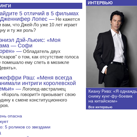
ИНТЕРВЬЮ
ИНГИ
айдите 5 отличий в 5 фильмах
 Дженнифер Лопес —
Не кажется
 вам, что Джей-Ло уже 10 лет играет
дну и ту же роль?
эниэл Дэй-Льюис: «Моя
ама — Софи
орен» —
Обладатель двух
скаров" о том, как отсутствие голоса
е помешало ему спеть в мюзикле
Девять».
жеффри Раш: «Меня всегда
анимали интриги королевской
емьи» —
Логопед-австралиец
Киану Ривз: «Я однажд
з «Король говорит!» призывает свою
сниму кунг-фу-боевик
одину к смене конституционного
на китайском»
роя.
Все интервью
ень опасна
кует
о: 5 роликов со звездами
ц