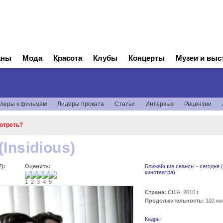
аны
Мода
Красота
Клубы
Концерты
Музеи и выс
леры к фильмам
Лидеры проката
Статьи
Интервью
Рецензии
мотреть?
(Insidious)
):
Оценить:
Ближайшие сеансы - сегодня (
кинотеатра)
Страна:
США, 2010 г.
Продолжительность:
102 ми
Кадры