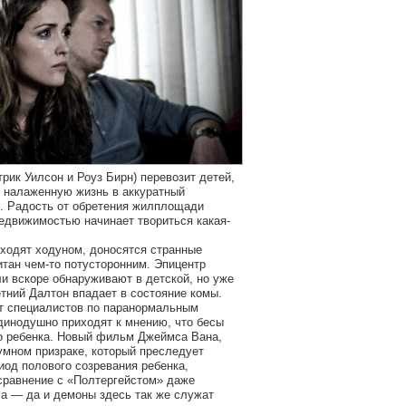
рик Уилсон и Роуз Бирн) перевозит детей,
 налаженную жизнь в аккуратный
. Радость от обретения жилплощади
недвижимостью начинает твориться какая-
ходят ходуном, доносятся странные
итан чем-то потусторонним. Эпицентр
и вскоре обнаруживают в детской, но уже
тний Далтон впадает в состояние комы.
т специалистов по паранормальным
динодушно приходят к мнению, что бесы
о ребенка. Новый фильм Джеймса Вана,
мном призраке, который преследует
иод полового созревания ребенка,
сравнение с «Полтергейстом» даже
са — да и демоны здесь так же служат