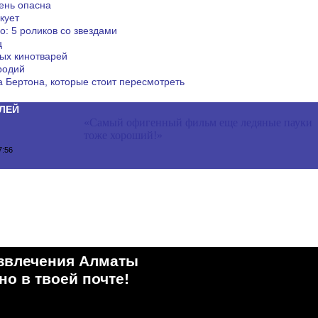
ень опасна
кует
о: 5 роликов со звездами
ц
ых кинотварей
родий
 Бертона, которые стоит пересмотреть
ЛЕЙ
«Самый офигенный фильм еще ледяные пауки
тоже хороший!»
7:56
звлечения Алматы
о в твоей почте!