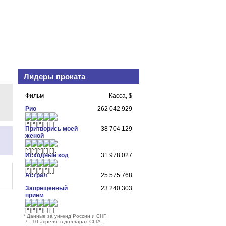
Лидеры проката
Фильм
Касса, $
Рио
262 042 929
Притворись моей
38 704 129
женой
Исходный код
31 978 027
Астрал
25 575 768
Запрещенный
23 240 303
прием
*
Данные за уикенд России и СНГ,
7 - 10 апреля, в долларах США.