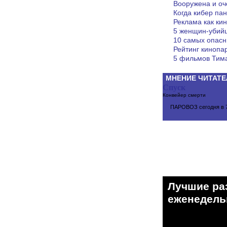
Вооружена и оч
Когда кибер пан
Реклама как кин
5 женщин-убий
10 самых опасн
Рейтинг кинопа
5 фильмов Тима
МНЕНИЕ ЧИТАТЕ
Спуск
Конвейер смерти
ПАРОВОЗ
сегодня в 
Лучшие ра
eженедельн