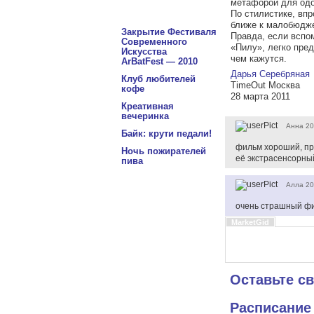
метафорой для одо
По стилистике, впр
ближе к малобюдже
Закрытие Фестиваля
Правда, если вспо
Современного
«Пилу», легко пред
Искусства
чем кажутся.
ArBatFest — 2010
Дарья Серебряная
Клуб любителей
TimeOut Москва
кофе
28 марта 2011
Креативная
вечеринка
Анна
20
Байк: крути педали!
фильм хороший, пра
Ночь пожирателей
её экстрасенсорны
пива
Алла
20
очень страшный фи
MarketGid
Оставьте с
Расписание