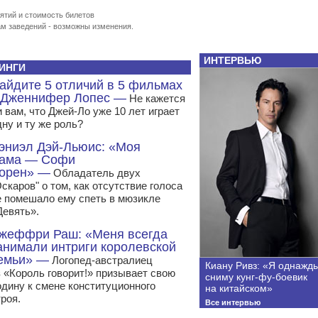
ятий и стоимость билетов
м заведений - возможны изменения.
ИНТЕРВЬЮ
ИНГИ
айдите 5 отличий в 5 фильмах
 Дженнифер Лопес —
Не кажется
 вам, что Джей-Ло уже 10 лет играет
дну и ту же роль?
эниэл Дэй-Льюис: «Моя
ама — Софи
орен» —
Обладатель двух
скаров" о том, как отсутствие голоса
е помешало ему спеть в мюзикле
Девять».
жеффри Раш: «Меня всегда
анимали интриги королевской
емьи» —
Логопед-австралиец
Киану Ривз: «Я однажд
з «Король говорит!» призывает свою
сниму кунг-фу-боевик
одину к смене конституционного
на китайском»
роя.
Все интервью