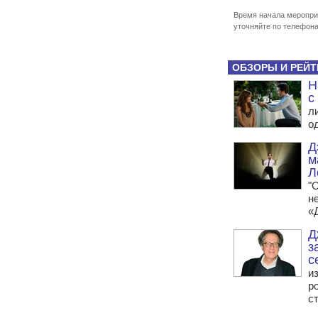
Время начала меропри
уточняйте по телефона
ОБЗОРЫ И РЕЙТ
Н
с
ли
о
Д
м
Л
"О
н
«
Д
з
с
и
р
ст