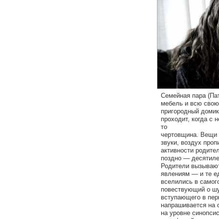
Семейная пара (Пат
мебель и всю свою
пригородный домик
проходит, когда с 
то
чертовщина. Вещи 
звуки, воздух проп
активности родител
поздно — десятиле
Родители вызываю
явлениям — и те е
вселились в самог
повествующий о шу
вступающего в пер
напрашивается на 
на уровне синопси