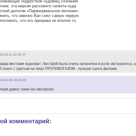
левающих подростков чудовищ сознания.
очем, эта версия расхожего сюжета куда
тной дилогии «Паранормальное явление».
мнить, что именно Ван снял самую первую
положить, что его призраки не вполне то,
11-04-11 22:34:37
вда местами нудноват. Лин Шей была очень органична в роли экстрасенса, а
й сеанс с одетым на лицо ПРОТИВОГАЗОМ - лучшая сцена фильма.
11-04-08 14:44:26
льм! давно таких не смотрела!
вой комментарий: