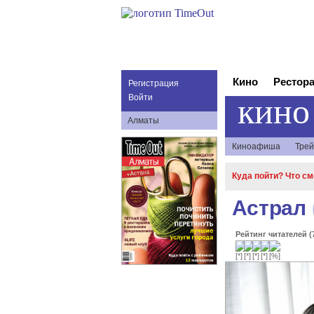
Кино
Рестор
Регистрация
кино
Войти
Алматы
Киноафиша
Трей
Куда пойти? Что с
Астрал
Рейтинг читателей (7